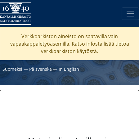
Verkkoarkiston aineisto on saatavilla vain
vapaakappaletyöasemilla. Katso
infosta
lisää tietoa
verkkoarkiston käytöstä.
Suomeksi
―
På svenska
―
In English