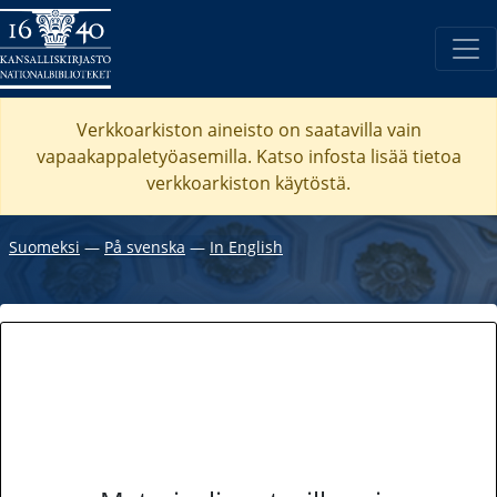
Verkkoarkiston aineisto on saatavilla vain
vapaakappaletyöasemilla. Katso
infosta
lisää tietoa
verkkoarkiston käytöstä.
Suomeksi
―
På svenska
―
In English