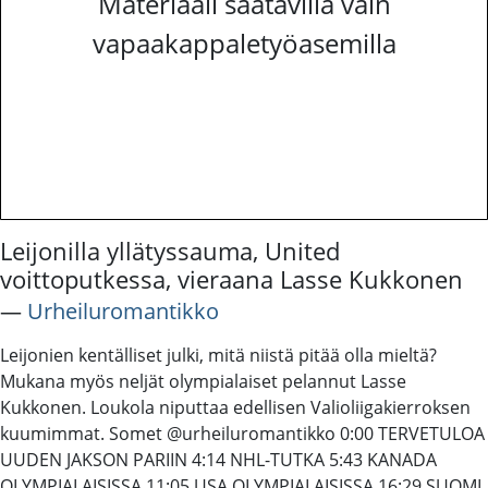
Materiaali saatavilla vain
vapaakappaletyöasemilla
Leijonilla yllätyssauma, United
voittoputkessa, vieraana Lasse Kukkonen
―
Urheiluromantikko
Leijonien kentälliset julki, mitä niistä pitää olla mieltä?
Mukana myös neljät olympialaiset pelannut Lasse
Kukkonen. Loukola niputtaa edellisen Valioliigakierroksen
kuumimmat. Somet @urheiluromantikko 0:00 TERVETULOA
UUDEN JAKSON PARIIN 4:14 NHL-TUTKA 5:43 KANADA
OLYMPIALAISISSA 11:05 USA OLYMPIALAISISSA 16:29 SUOMI