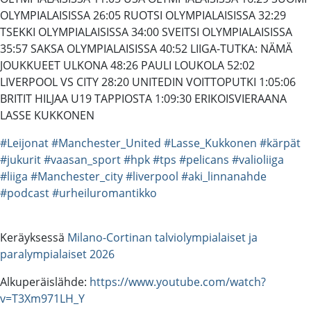
OLYMPIALAISISSA 26:05 RUOTSI OLYMPIALAISISSA 32:29
TSEKKI OLYMPIALAISISSA 34:00 SVEITSI OLYMPIALAISISSA
35:57 SAKSA OLYMPIALAISISSA 40:52 LIIGA-TUTKA: NÄMÄ
JOUKKUEET ULKONA 48:26 PAULI LOUKOLA 52:02
LIVERPOOL VS CITY 28:20 UNITEDIN VOITTOPUTKI 1:05:06
BRITIT HILJAA U19 TAPPIOSTA 1:09:30 ERIKOISVIERAANA
LASSE KUKKONEN
#Leijonat
#Manchester_United
#Lasse_Kukkonen
#kärpät
#jukurit
#vaasan_sport
#hpk
#tps
#pelicans
#valioliiga
#liiga
#Manchester_city
#liverpool
#aki_linnanahde
#podcast
#urheiluromantikko
Keräyksessä
Milano-Cortinan talviolympialaiset ja
paralympialaiset 2026
Alkuperäislähde:
https://www.youtube.com/watch?
v=T3Xm971LH_Y