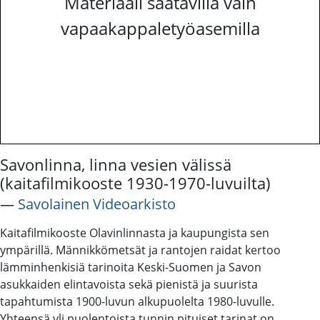
Materiaali saatavilla vain
vapaakappaletyöasemilla
Savonlinna, linna vesien välissä
(kaitafilmikooste 1930-1970-luvuilta)
―
Savolainen Videoarkisto
Kaitafilmikooste Olavinlinnasta ja kaupungista sen
ympärillä. Männikkömetsät ja rantojen raidat kertoo
lämminhenkisiä tarinoita Keski-Suomen ja Savon
asukkaiden elintavoista sekä pienistä ja suurista
tapahtumista 1900-luvun alkupuolelta 1980-luvulle.
Yhteensä yli puolentoista tunnin pituiset tarinat on