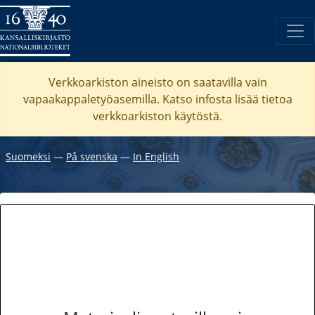
Verkkoarkiston aineisto on saatavilla vain
vapaakappaletyöasemilla. Katso
infosta
lisää tietoa
verkkoarkiston käytöstä.
Suomeksi
―
På svenska
―
In English