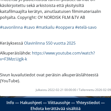
käsikirjoitettu sekä arkistoista että yksityisiltä
kaitafilmaajilta kerätyn, ainutlaatuisen filmimateriaalin
pohjalta. Copyright: OY NORDISK FILM &TV AB
#savonlinna
#savo
#matkailu
#ooppera
#etelä-savo
Keräyksessä
Olavinlinna 550 vuotta 2025
Alkuperäislähde:
https://www.youtube.com/watch?
v=F3MzcUgJk-k
Sivun kuvailutiedot ovat peräisin alkuperäislähteestä
(YouTube).
Julkaistu 2022-02-21 00:00:00 / Tallennettu 2026-02-09
Info
―
Hakuohjeet
―
Viittausohje
―
Yhteystiedot
―
Ehdota kerättävää sisältöä