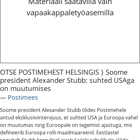
Materiaali saatavilla vain
vapaakappaletyöasemilla
OTSE POSTIMEHEST HELSINGIS ⟩ Soome
president Alexander Stubb: suhted USAga
on muutumises
―
Postimees
Soome president Alexander Stubb tõdes Postimehele
antud eksklusiivintervjuus, et suhted USA ja Euroopa vahel
on muutumas ning Euroopale on tegemist ajastuga, mis
defineerib Euroopa rolli maailmaareenil. Eestlastel
soovitab Stubb keerulisel ajastul siiski rahulikuks jääda.