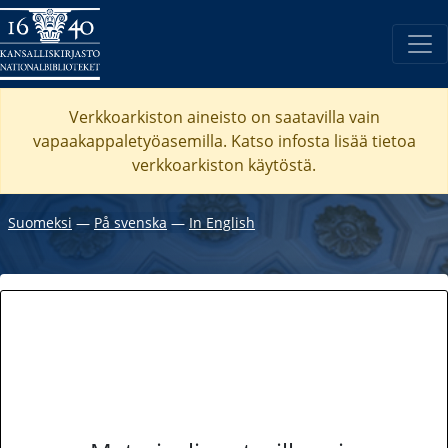
Verkkoarkiston aineisto on saatavilla vain
vapaakappaletyöasemilla. Katso
infosta
lisää tietoa
verkkoarkiston käytöstä.
Suomeksi
―
På svenska
―
In English