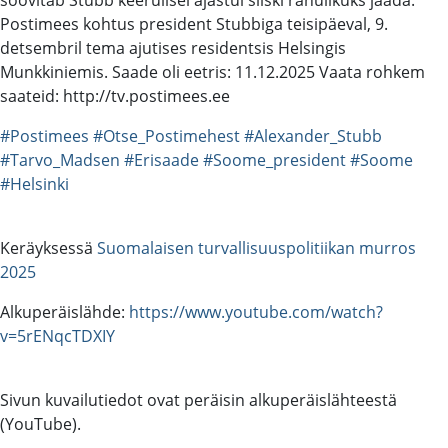
Postimees kohtus president Stubbiga teisipäeval, 9.
detsembril tema ajutises residentsis Helsingis
Munkkiniemis. Saade oli eetris: 11.12.2025 Vaata rohkem
saateid: http://tv.postimees.ee
#Postimees
#Otse_Postimehest
#Alexander_Stubb
#Tarvo_Madsen
#Erisaade
#Soome_president
#Soome
#Helsinki
Keräyksessä
Suomalaisen turvallisuuspolitiikan murros
2025
Alkuperäislähde:
https://www.youtube.com/watch?
v=5rENqcTDXIY
Sivun kuvailutiedot ovat peräisin alkuperäislähteestä
(YouTube).