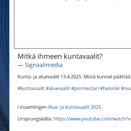
Mitkä ihmeen kuntavaalit?
―
Signaalimedia
Kunta- ja aluevaalit 13.4.2025. Mistä kunnat päättä
#kuntavaalit
#aluevaalit
#pormestari
#helsinki
#nuo
I insamlingen
Alue- ja kuntavaalit 2025
Ursprungskälla:
https://www.youtube.com/watch