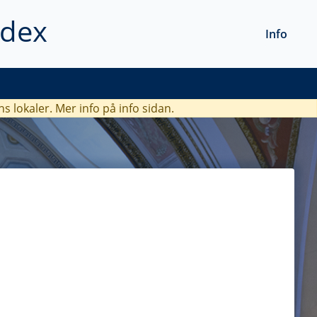
ndex
Info
ns lokaler. Mer info
på info sidan.