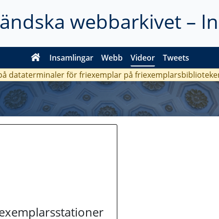
ländska webbarkivet – I
Insamlingar
Webb
Videor
Tweets
 på dataterminaler för friexemplar på friexemplarsbiblioteke
riexemplarsstationer