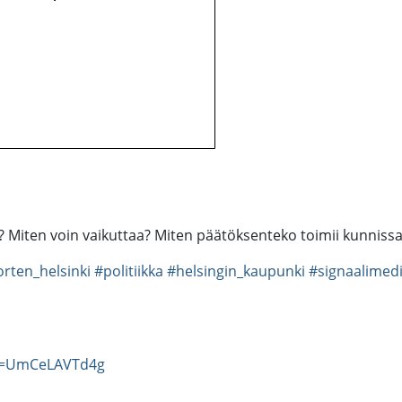
ä? Miten voin vaikuttaa? Miten päätöksenteko toimii kunniss
rten_helsinki
#politiikka
#helsingin_kaupunki
#signaalimed
?v=UmCeLAVTd4g