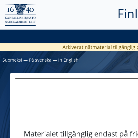
Fin
Arkiverat nätmaterial tillgänglig
Suomeksi
―
På svenska
―
In English
Materialet tillgänglig endast på f