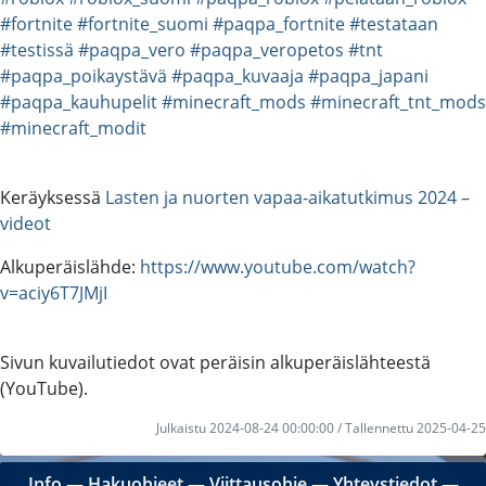
#fortnite
#fortnite_suomi
#paqpa_fortnite
#testataan
#testissä
#paqpa_vero
#paqpa_veropetos
#tnt
#paqpa_poikaystävä
#paqpa_kuvaaja
#paqpa_japani
#paqpa_kauhupelit
#minecraft_mods
#minecraft_tnt_mods
#minecraft_modit
Keräyksessä
Lasten ja nuorten vapaa-aikatutkimus 2024 –
videot
Alkuperäislähde:
https://www.youtube.com/watch?
v=aciy6T7JMjI
Sivun kuvailutiedot ovat peräisin alkuperäislähteestä
(YouTube).
Julkaistu 2024-08-24 00:00:00 / Tallennettu 2025-04-25
Info
―
Hakuohjeet
―
Viittausohje
―
Yhteystiedot
―