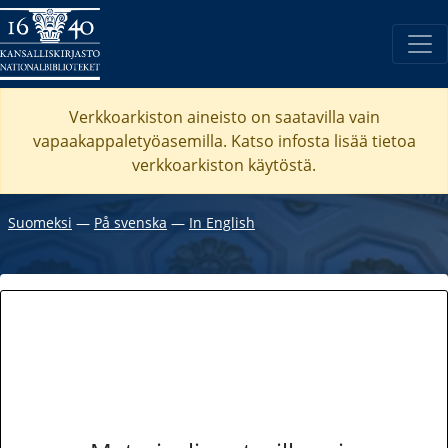
Verkkoarkiston aineisto on saatavilla vain
vapaakappaletyöasemilla. Katso
infosta
lisää tietoa
verkkoarkiston käytöstä.
Suomeksi
―
På svenska
―
In English