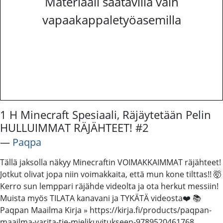
Materiaali saatavilla vain
vapaakappaletyöasemilla
1 H Minecraft Spesiaali, Räjäytetään Pelin
HULLUIMMAT RÄJÄHTEET! #2
―
Paqpa
Tällä jaksolla näkyy Minecraftin VOIMAKKAIMMAT räjähteet!
Jotkut olivat jopa niin voimakkaita, että mun kone tilttas!! 🤯
Kerro sun lemppari räjähde videolta ja ota herkut messiin!
Muista myös TILATA kanavani ja TYKÄTÄ videosta❤️ 📚
Paqpan Maailma Kirja » https://kirja.fi/products/paqpan-
maailma-varita-tie-mielikuvitukseen-9789520461768