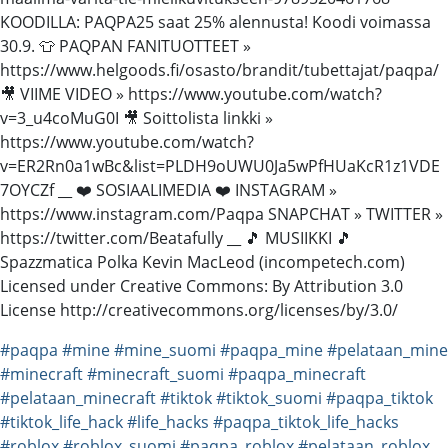
KOODILLA: PAQPA25 saat 25% alennusta! Koodi voimassa
30.9. 👕 PAQPAN FANITUOTTEET »
https://www.helgoods.fi/osasto/brandit/tubettajat/paqpa/
🎥 VIIME VIDEO » https://www.youtube.com/watch?
v=3_u4coMuG0I 🎥 Soittolista linkki »
https://www.youtube.com/watch?
v=ER2Rn0a1wBc&list=PLDH9oUWU0Ja5wPfHUaKcR1z1VDE
7OYCZf __ ❤️ SOSIAALIMEDIA ❤️ INSTAGRAM »
https://www.instagram.com/Paqpa SNAPCHAT » TWITTER »
https://twitter.com/Beatafully __ 🎵 MUSIIKKI 🎵
Spazzmatica Polka Kevin MacLeod (incompetech.com)
Licensed under Creative Commons: By Attribution 3.0
License http://creativecommons.org/licenses/by/3.0/
#paqpa
#mine
#mine_suomi
#paqpa_mine
#pelataan_mine
#minecraft
#minecraft_suomi
#paqpa_minecraft
#pelataan_minecraft
#tiktok
#tiktok_suomi
#paqpa_tiktok
#tiktok_life_hack
#life_hacks
#paqpa_tiktok_life_hacks
#roblox
#roblox_suomi
#paqpa_roblox
#pelataan_roblox