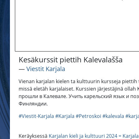
Kesäkurssit piettih Kalevalašša
―
Viestit Karjala
Vienan karjalan kielen ta kulttuurin kursseja piettih
missä eletäh karjalaiset. Kurssien järjestäjinä oll
прошли в Калевале. Учить карельский язык и по
Финляндии.
#Viestit-Karjala
#Karjala
#Petroskoi
#kalevala
#karja
Keräyksessä
Karjalan kieli ja kulttuuri 2024 = Karjal