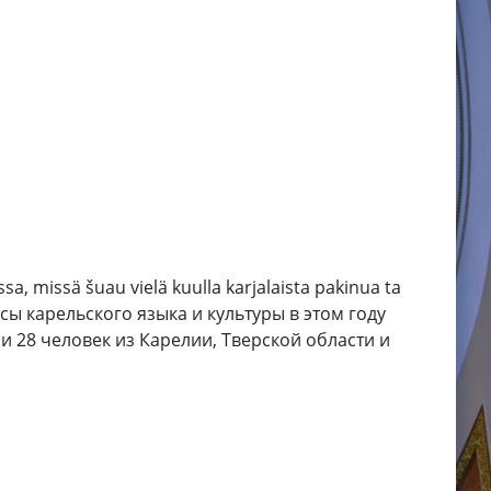
ssa, missä šuau vielä kuulla karjalaista pakinua ta
е курсы карельского языка и культуры в этом году
 28 человек из Карелии, Тверской области и