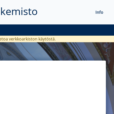
akemisto
Info
ietoa verkkoarkiston käytöstä.