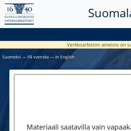
Suomala
Verkkoarkiston aineisto on s
Suomeksi
―
På svenska
―
In English
Materiaali saatavilla vain vapaa