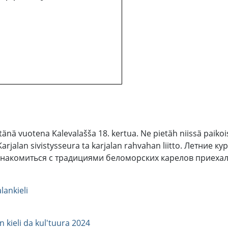
 tänä vuotena Kalevalašša 18. kertua. Ne pietäh niissä paikoi
ah Karjalan sivistysseura ta karjalan rahvahan liitto. Летни
знакомиться с традициями беломорских карелов приехали
lankieli
an kieli da kul'tuura 2024