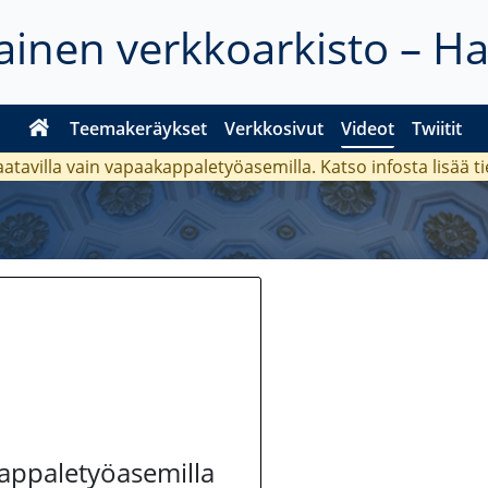
inen verkkoarkisto – H
Teemakeräykset
Verkkosivut
Videot
Twiitit
aatavilla vain vapaakappaletyöasemilla. Katso
infosta
lisää t
kappaletyöasemilla