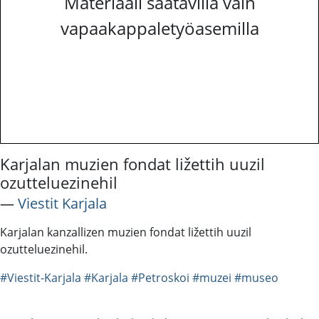
Materiaali saatavilla vain
vapaakappaletyöasemilla
Karjalan muzien fondat ližettih uuzil
ozutteluezinehil
―
Viestit Karjala
Karjalan kanzallizen muzien fondat ližettih uuzil
ozutteluezinehil.
#Viestit-Karjala
#Karjala
#Petroskoi
#muzei
#museo