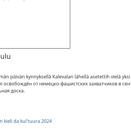
aulu
ämän päivän kynnyksellä Kalevalan lähellä asetettih vielä yks
ыл освобождён от немецко-фашистских захватчиков в сент
ная доска.
an kieli da kul'tuura 2024