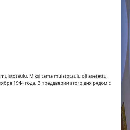
i muistotaulu. Miksi tämä muistotaulu oli asetettu,
ябре 1944 года. В преддверии этого дня рядом с