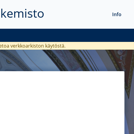
akemisto
Info
ietoa verkkoarkiston käytöstä.