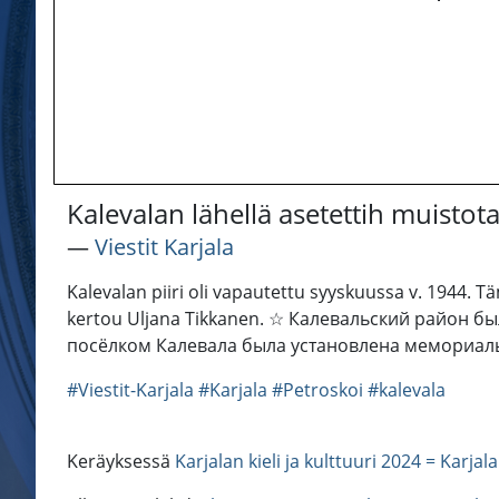
Kalevalan lähellä asetettih muistot
―
Viestit Karjala
Kalevalan piiri oli vapautettu syyskuussa v. 1944. T
kertou Uljana Tikkanen. ☆ Калевальский район б
посёлком Калевала была установлена мемориаль
#Viestit-Karjala
#Karjala
#Petroskoi
#kalevala
Keräyksessä
Karjalan kieli ja kulttuuri 2024 = Karjal