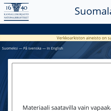
Suomala
Verkkoarkiston aineisto on s
Suomeksi
―
På svenska
―
In English
Materiaali saatavilla vain vapaa