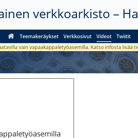
inen verkkoarkisto – H
Teemakeräykset
Verkkosivut
Videot
Twiitit
aatavilla vain vapaakappaletyöasemilla. Katso
infosta
lisää t
kappaletyöasemilla