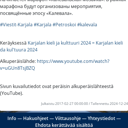
марафона будут организованы мероприятия,
посвящённые эпосу «Калевала».
#Viestit-Karjala
#Karjala
#Petroskoi
#kalevala
Keräyksessä
Karjalan kieli ja kulttuuri 2024 = Karjalan kieli
da kul'tuura 2024
Alkuperäislähde:
https://www.youtube.com/watch?
v=uGUn8TsjBZQ
Sivun kuvailutiedot ovat peräisin alkuperäislähteestä
(YouTube).
Julkaistu 2017-02-27 00:00:00 / Tallennettu 2024-12-24
Info
―
Hakuohjeet
―
Viittausohje
―
Yhteystiedot
―
Ehdota kerättävää sisältöä