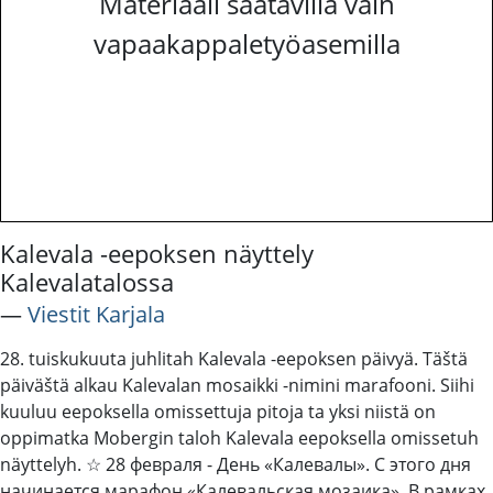
Materiaali saatavilla vain
vapaakappaletyöasemilla
Kalevala -eepoksen näyttely
Kalevalatalossa
―
Viestit Karjala
28. tuiskukuuta juhlitah Kalevala -eepoksen päivyä. Täštä
päiväštä alkau Kalevalan mosaikki -nimini marafooni. Siihi
kuuluu eepoksella omissettuja pitoja ta yksi niistä on
oppimatka Mobergin taloh Kalevala eepoksella omissetuh
näyttelyh. ☆ 28 февраля - День «Калевалы». С этого дня
начинается марафон «Калевальская мозаика». В рамках