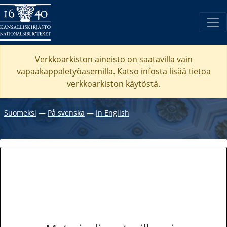
Verkkoarkiston aineisto on saatavilla vain
vapaakappaletyöasemilla. Katso
infosta
lisää tietoa
verkkoarkiston käytöstä.
Suomeksi
―
På svenska
―
In English