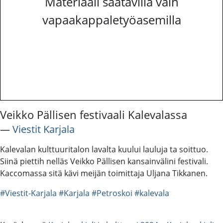
Materiaali saatavilla vain
vapaakappaletyöasemilla
Veikko Pällisen festivaali Kalevalassa
―
Viestit Karjala
Kalevalan kulttuuritalon lavalta kuului lauluja ta soittuo.
Siinä piettih nelläs Veikko Pällisen kansainvälini festivali.
Kaccomassa sitä kävi meijän toimittaja Uljana Tikkanen.
#Viestit-Karjala
#Karjala
#Petroskoi
#kalevala