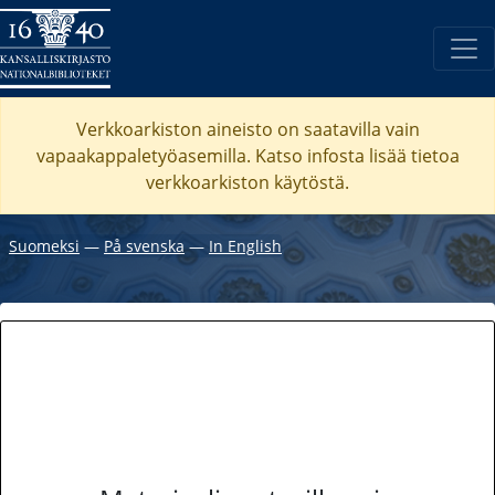
Verkkoarkiston aineisto on saatavilla vain
vapaakappaletyöasemilla. Katso
infosta
lisää tietoa
verkkoarkiston käytöstä.
Suomeksi
―
På svenska
―
In English