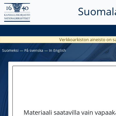
Suomala
Verkkoarkiston aineisto on s
Suomeksi
―
På svenska
―
In English
Materiaali saatavilla vain vapaa