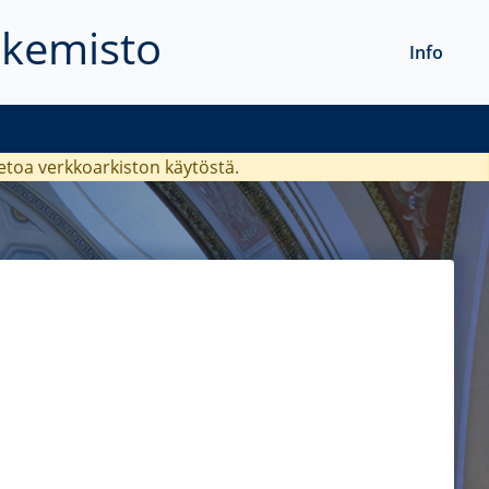
akemisto
Info
ietoa verkkoarkiston käytöstä.