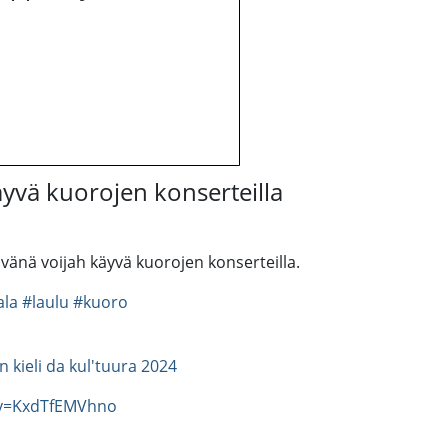
käyvä kuorojen konserteilla
vänä voijah käyvä kuorojen konserteilla.
ala
#laulu
#kuoro
an kieli da kul'tuura 2024
?v=KxdTfEMVhno