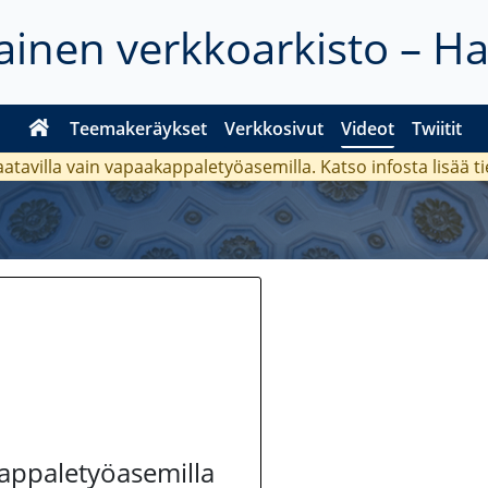
inen verkkoarkisto – H
Teemakeräykset
Verkkosivut
Videot
Twiitit
aatavilla vain vapaakappaletyöasemilla. Katso
infosta
lisää t
kappaletyöasemilla