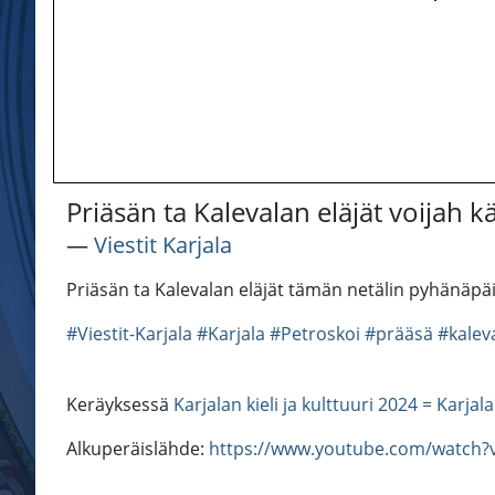
Priäsän ta Kalevalan eläjät voijah 
―
Viestit Karjala
Priäsän ta Kalevalan eläjät tämän netälin pyhänäpäi
#Viestit-Karjala
#Karjala
#Petroskoi
#prääsä
#kalev
Keräyksessä
Karjalan kieli ja kulttuuri 2024 = Karjal
Alkuperäislähde:
https://www.youtube.com/watch