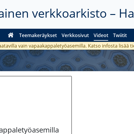
inen verkkoarkisto – H
Teemakeräykset
Verkkosivut
Videot
Twiitit
aatavilla vain vapaakappaletyöasemilla. Katso
infosta
lisää t
kappaletyöasemilla