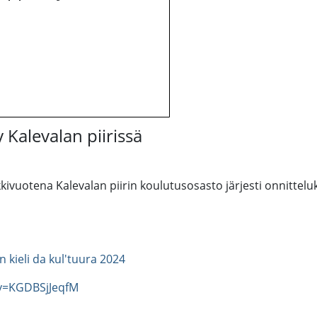
y Kalevalan piirissä
kivuotena Kalevalan piirin koulutusosasto järjesti onnitteluk
an kieli da kul'tuura 2024
v=KGDBSjJeqfM