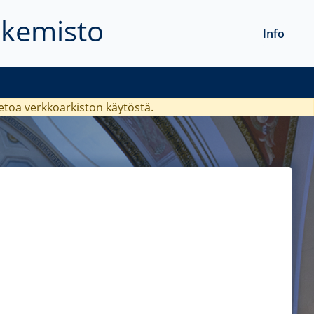
akemisto
Info
ietoa verkkoarkiston käytöstä.