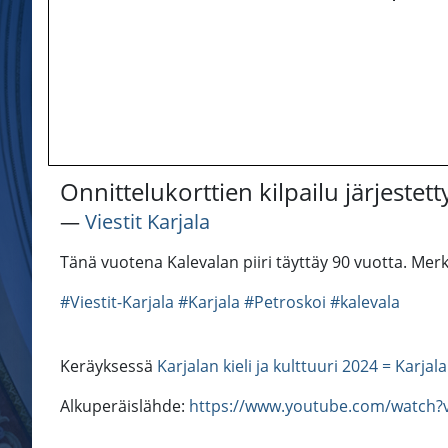
Onnittelukorttien kilpailu järjestett
―
Viestit Karjala
Tänä vuotena Kalevalan piiri täyttäy 90 vuotta. Merk
#Viestit-Karjala
#Karjala
#Petroskoi
#kalevala
Keräyksessä
Karjalan kieli ja kulttuuri 2024 = Karjal
Alkuperäislähde:
https://www.youtube.com/watch?