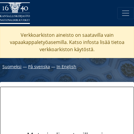
Verkkoarkiston aineisto on saatavilla vain
vapaakappaletyöasemilla. Katso
infosta
lisää tietoa
verkkoarkiston käytöstä.
Suomeksi
―
På svenska
―
In English