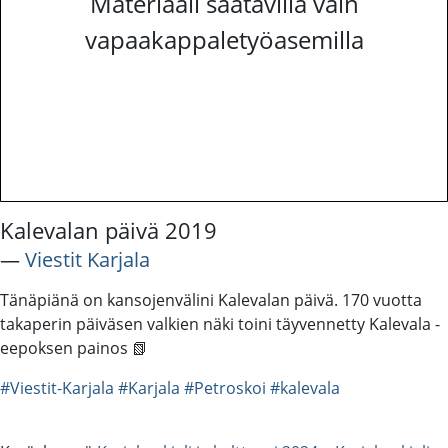
Materiaali saatavilla vain
vapaakappaletyöasemilla
Kalevalan päivä 2019
―
Viestit Karjala
Tänäpiänä on kansojenvälini Kalevalan päivä. 170 vuotta
takaperin päiväsen valkien näki toini täyvennetty Kalevala -
eepoksen painos 📗
#Viestit-Karjala
#Karjala
#Petroskoi
#kalevala