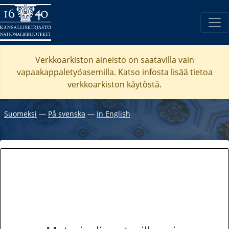
Verkkoarkiston aineisto on saatavilla vain
vapaakappaletyöasemilla. Katso
infosta
lisää tietoa
verkkoarkiston käytöstä.
Suomeksi
―
På svenska
―
In English