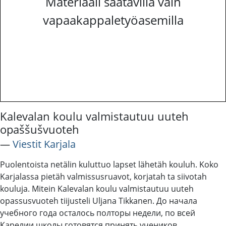
Materiaali saatavilla vain
vapaakappaletyöasemilla
Kalevalan koulu valmistautuu uuteh
opaššušvuoteh
―
Viestit Karjala
Puolentoista netälin kuluttuo lapset lähetäh kouluh. Koko
Karjalassa pietäh valmissusruavot, korjatah ta siivotah
kouluja. Mitein Kalevalan koulu valmistautuu uuteh
opassusvuoteh tiijusteli Uljana Tikkanen. До начала
учебного года осталось полторы недели, по всей
Карелии школы готовятся принять учеников.