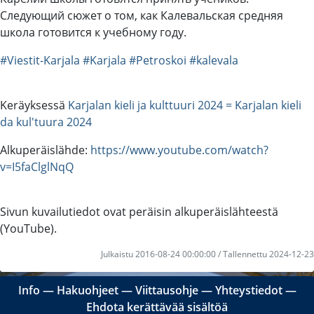
Следующий сюжет о том, как Калевальская средняя
школа готовится к учебному году.
#Viestit-Karjala
#Karjala
#Petroskoi
#kalevala
Keräyksessä
Karjalan kieli ja kulttuuri 2024 = Karjalan kieli
da kul'tuura 2024
Alkuperäislähde:
https://www.youtube.com/watch?
v=I5faClglNqQ
Sivun kuvailutiedot ovat peräisin alkuperäislähteestä
(YouTube).
Julkaistu 2016-08-24 00:00:00 / Tallennettu 2024-12-23
Info
―
Hakuohjeet
―
Viittausohje
―
Yhteystiedot
―
Ehdota kerättävää sisältöä