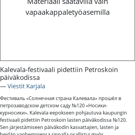
Materiaali saatavilla vain
vapaakappaletyöasemilla
Kalevala-festivaali pidettiin Petroskoin
päiväkodissa
―
Viestit Karjala
Фестиваль «Солнечная страна Калевала» прошёл в
петрозаводском детском саду №120 «Носики-
курносики». Kalevala-eepokseen pohjautuva kaupungin
festivaali pidettiin Petroskoin lasten päiväkodissa №120.
Sen järjestämiseen päiväkodin kasvattajien, lasten ja
heidän vanhempiensa rinnalla osallistui myös