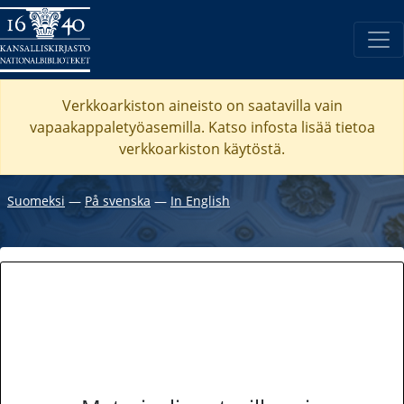
Verkkoarkiston aineisto on saatavilla vain
vapaakappaletyöasemilla. Katso
infosta
lisää tietoa
verkkoarkiston käytöstä.
Suomeksi
―
På svenska
―
In English