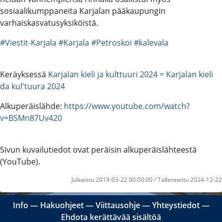
sosiaalikumppaneita Karjalan pääkaupungin
varhaiskasvatusyksiköistä.
#Viestit-Karjala
#Karjala
#Petroskoi
#kalevala
Keräyksessä
Karjalan kieli ja kulttuuri 2024 = Karjalan kieli
da kul'tuura 2024
Alkuperäislähde:
https://www.youtube.com/watch?
v=BSMn87Uv420
Sivun kuvailutiedot ovat peräisin alkuperäislähteestä
(YouTube).
Julkaistu 2019-03-22 00:00:00 / Tallennettu 2024-12-22
Info
―
Hakuohjeet
―
Viittausohje
―
Yhteystiedot
―
Ehdota kerättävää sisältöä