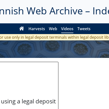
innish Web Archive – Ind
Harvests
Web
Videos
Tweets
or use only in legal deposit terminals within legal deposit li
 using a legal deposit