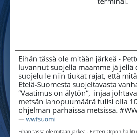
terminal.
Eihän tässä ole mitään järkeä - Pett
luvannut suojella maamme jäljellä 
suojelulle niin tiukat rajat, että mi
Etelä-Suomesta suojeltavasta vanhas
”Vaatimus on älytön”, linjaa joht
metsän lahopuumäärä tulisi olla 10
ohjelman parhaissa metsissä. #WW
―
wwfsuomi
Eihän tässä ole mitään järkeä - Petteri Orpon hallitu