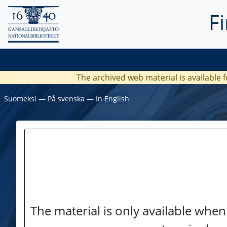
F
The archived web material is available f
Suomeksi
―
På svenska
―
In English
The material is only available when