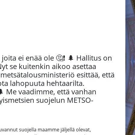
joita ei enää ole 🤔❗ 🌲 Hallitus on
yt se kuitenkin aikoo asettaa
ja metsätalousministeriö esittää, että
ota lahopuuta hehtaarilta.
 🌲 Me vaadimme, että vanhan
ityismetsien suojelun METSO-
 luvannut suojella maamme jäljellä olevat,