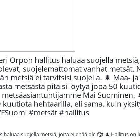
eri Orpon hallitus haluaa suojella metsiä, 
olevat, suojelemattomat vanhat metsät. N
tään metsiä ei tarvitsisi suojella. 🌲 Maa- 
ta metsästä pitäisi löytyä jopa 50 kuuti
ava metsäasiantuntijamme Mai Suominen.
 kuutiota hehtaarilla, eli sama, kuin yks
FSuomi #metsät #hallitus
s haluaa suojella metsiä, joita ei enää ole 🤔❗ 🌲 Hallitus on