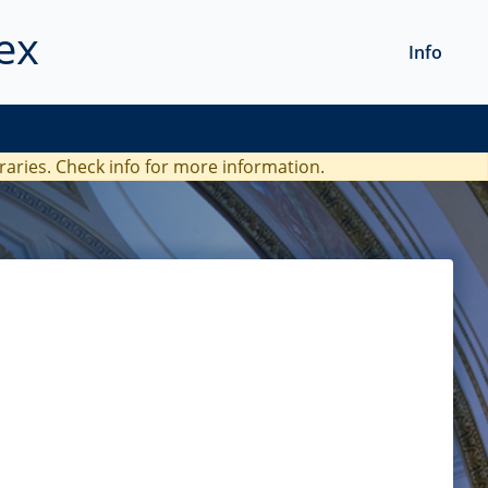
ex
Info
braries. Check
info
for more information.