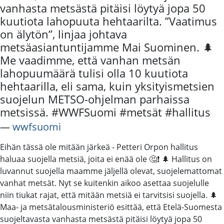
vanhasta metsästä pitäisi löytyä jopa 50
kuutiota lahopuuta hehtaarilta. ”Vaatimus
on älytön”, linjaa johtava
metsäasiantuntijamme Mai Suominen. 🌲
Me vaadimme, että vanhan metsän
lahopuumäärä tulisi olla 10 kuutiota
hehtaarilla, eli sama, kuin yksityismetsien
suojelun METSO-ohjelman parhaissa
metsissä. #WWFSuomi #metsät #hallitus
―
wwfsuomi
Eihän tässä ole mitään järkeä - Petteri Orpon hallitus
haluaa suojella metsiä, joita ei enää ole 🤔❗ 🌲 Hallitus on
luvannut suojella maamme jäljellä olevat, suojelemattomat
vanhat metsät. Nyt se kuitenkin aikoo asettaa suojelulle
niin tiukat rajat, että mitään metsiä ei tarvitsisi suojella. 🌲
Maa- ja metsätalousministeriö esittää, että Etelä-Suomesta
suojeltavasta vanhasta metsästä pitäisi löytyä jopa 50