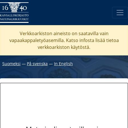
Verkkoarkiston aineisto on saatavilla vain
vapaakappaletyöasemilla. Katso
infosta
lisää tietoa
verkkoarkiston käytöstä.
Suomeksi
―
På svenska
―
In English