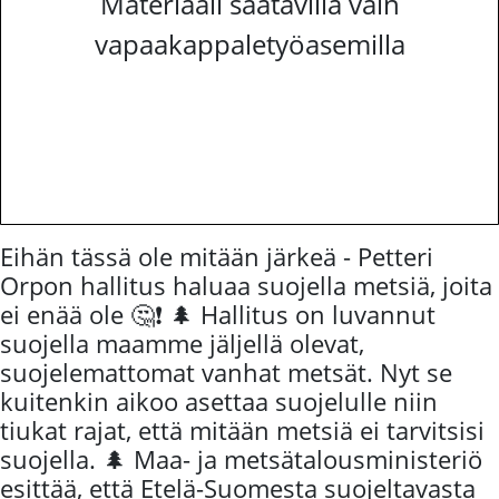
Materiaali saatavilla vain
vapaakappaletyöasemilla
Eihän tässä ole mitään järkeä - Petteri
Orpon hallitus haluaa suojella metsiä, joita
ei enää ole 🤔❗ 🌲 Hallitus on luvannut
suojella maamme jäljellä olevat,
suojelemattomat vanhat metsät. Nyt se
kuitenkin aikoo asettaa suojelulle niin
tiukat rajat, että mitään metsiä ei tarvitsisi
suojella. 🌲 Maa- ja metsätalousministeriö
esittää, että Etelä-Suomesta suojeltavasta