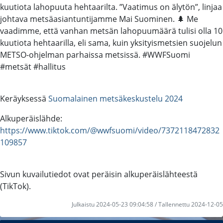
kuutiota lahopuuta hehtaarilta. ”Vaatimus on älytön”, linjaa
johtava metsäasiantuntijamme Mai Suominen. 🌲 Me
vaadimme, että vanhan metsän lahopuumäärä tulisi olla 10
kuutiota hehtaarilla, eli sama, kuin yksityismetsien suojelun
METSO-ohjelman parhaissa metsissä. #WWFSuomi
#metsät #hallitus
Keräyksessä
Suomalainen metsäkeskustelu 2024
Alkuperäislähde:
https://www.tiktok.com/@wwfsuomi/video/7372118472832
109857
Sivun kuvailutiedot ovat peräisin alkuperäislähteestä
(TikTok).
Julkaistu 2024-05-23 09:04:58 / Tallennettu 2024-12-05