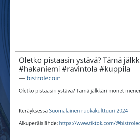
Oletko pistaasin ystävä? Tämä jälk
#hakaniemi #ravintola #kuppila
―
bistrolecoin
Oletko pistaasin ystävä? Tämä jälkkäri monet menen
Keräyksessä
Suomalainen ruokakulttuuri 2024
Alkuperäislähde:
https://www.tiktok.com/@bistrol