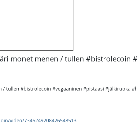
käri monet menen / tullen #bistrolecoin 
 / tullen #bistrolecoin #vegaaninen #pistaasi #jälkiruoka #
ecoin/video/7346249208426548513