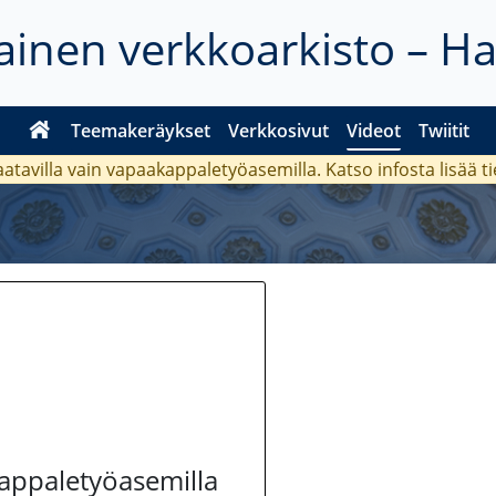
inen verkkoarkisto – H
Teemakeräykset
Verkkosivut
Videot
Twiitit
aatavilla vain vapaakappaletyöasemilla. Katso
infosta
lisää t
kappaletyöasemilla