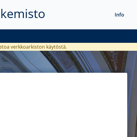
akemisto
Info
ietoa verkkoarkiston käytöstä.