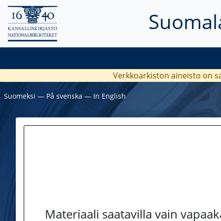
Suomala
Verkkoarkiston aineisto on s
Suomeksi
―
På svenska
―
In English
Materiaali saatavilla vain vapaa