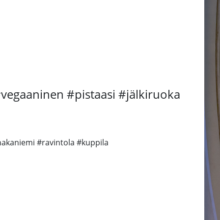
#vegaaninen #pistaasi #jälkiruoka
hakaniemi #ravintola #kuppila