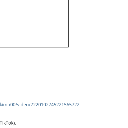
arkimo00/video/7220102745221565722
TikTok).