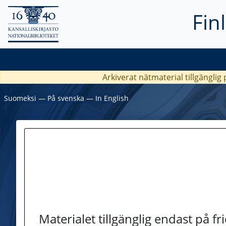
Fin
Arkiverat nätmaterial tillgänglig
Suomeksi
―
På svenska
―
In English
Materialet tillgänglig endast på f