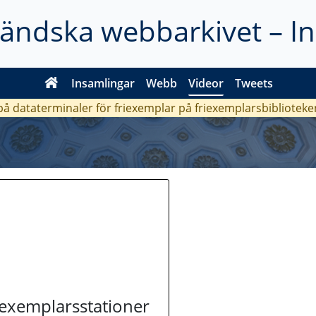
ländska webbarkivet – I
Insamlingar
Webb
Videor
Tweets
 på dataterminaler för friexemplar på friexemplarsbiblioteke
riexemplarsstationer