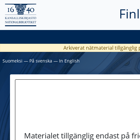
Fin
Arkiverat nätmaterial tillgänglig
Suomeksi
―
På svenska
―
In English
Materialet tillgänglig endast på f