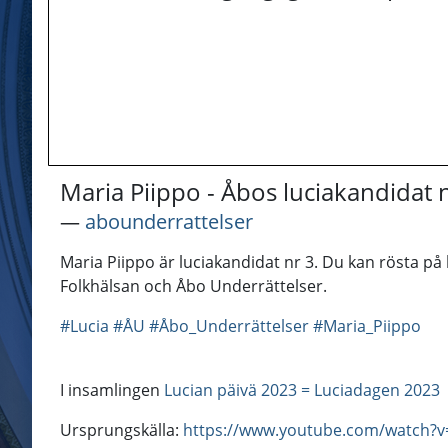
Maria Piippo - Åbos luciakandidat 
―
abounderrattelser
Maria Piippo är luciakandidat nr 3. Du kan rösta på
Folkhälsan och Åbo Underrättelser.
#Lucia
#ÅU
#Åbo_Underrättelser
#Maria_Piippo
I insamlingen
Lucian päivä 2023 = Luciadagen 2023
Ursprungskälla:
https://www.youtube.com/watch?