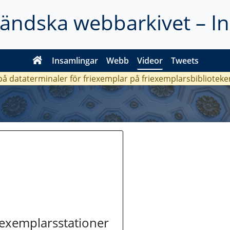
ländska webbarkivet – I
Insamlingar
Webb
Videor
Tweets
 på dataterminaler för friexemplar på friexemplarsbiblioteke
riexemplarsstationer