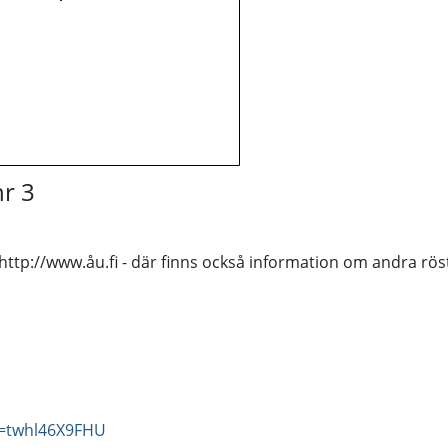
nr 3
 http://www.åu.fi - där finns också information om andra rös
v=twhl46X9FHU