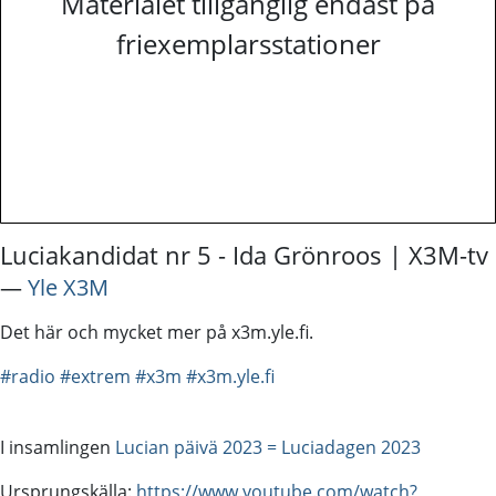
Materialet tillgänglig endast på
friexemplarsstationer
Luciakandidat nr 5 - Ida Grönroos | X3M-tv
―
Yle X3M
Det här och mycket mer på x3m.yle.fi.
#radio
#extrem
#x3m
#x3m.yle.fi
I insamlingen
Lucian päivä 2023 = Luciadagen 2023
Ursprungskälla:
https://www.youtube.com/watch?