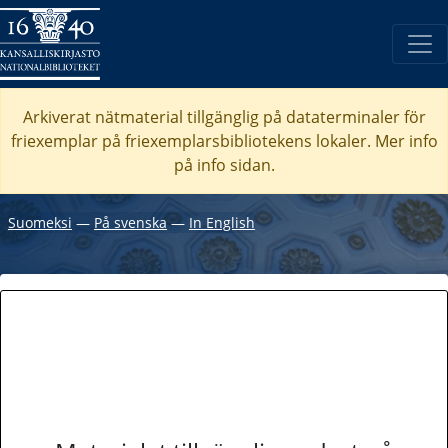
Arkiverat nätmaterial tillgänglig på dataterminaler för
friexemplar på friexemplarsbibliotekens lokaler. Mer info
på info sidan.
Suomeksi
―
På svenska
―
In English