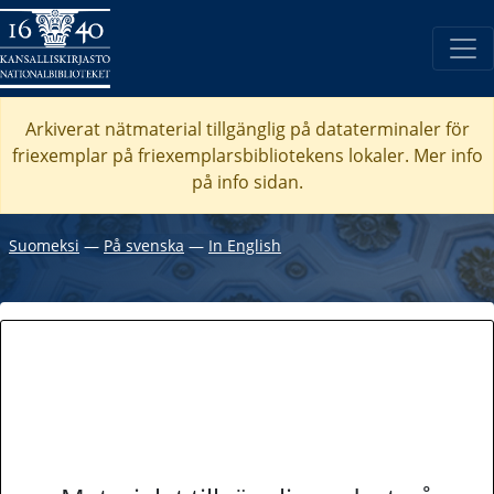
Arkiverat nätmaterial tillgänglig på dataterminaler för
friexemplar på friexemplarsbibliotekens lokaler. Mer info
på info sidan.
Suomeksi
―
På svenska
―
In English