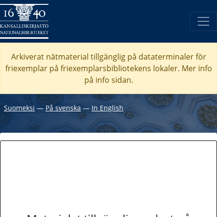
Arkiverat nätmaterial tillgänglig på dataterminaler för
friexemplar på friexemplarsbibliotekens lokaler. Mer info
på info sidan.
Suomeksi
―
På svenska
―
In English