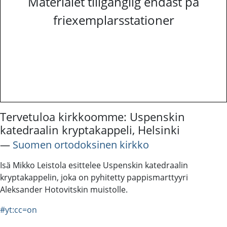
Materialet tillgänglig endast på
friexemplarsstationer
Tervetuloa kirkkoomme: Uspenskin
katedraalin kryptakappeli, Helsinki
―
Suomen ortodoksinen kirkko
Isä Mikko Leistola esittelee Uspenskin katedraalin
kryptakappelin, joka on pyhitetty pappismarttyyri
Aleksander Hotovitskin muistolle.
#yt:cc=on