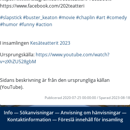
https://www.facebook.com/202teatteri
#slapstick
#buster_keaton
#movie
#chaplin
#art
#comedy
#humor
#funny
#action
I insamlingen
Kesäteatterit 2023
Ursprungskälla:
https://www.youtube.com/watch?
v=zXhZU528gbM
Sidans beskrivning är från den ursprungliga källan
(YouTube).
Publicerad 2020-07-25 00:00:00 / Sparad 2023-08-18
Info
―
Sökanvisningar
―
Anvisning om hänvisningar
―
Kontaktinformation
―
Föreslå innehåll för insamling