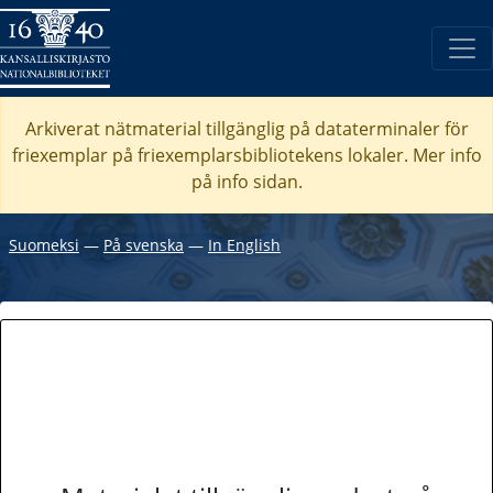
Arkiverat nätmaterial tillgänglig på dataterminaler för
friexemplar på friexemplarsbibliotekens lokaler. Mer info
på info sidan.
Suomeksi
―
På svenska
―
In English