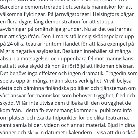
Barcelona demonstrerade tiotusentals människor för att
välkomna flyktingar. På järnvägstorget i Helsingfors pågår
en flera dygns lång demonstration för att stoppa
avvisningar på omänskliga grunder. Nu är det teatrarnas
tur att säga ifrån. Den 1 mars ställer sig skådespelare upp
på 24 olika teatrar runtom i landet för att läsa exempel på
Migris negativa asylbeslut. Besluten innehåller så många
absurda motsägelser och uppenbara fel mot människans
rätt att söka skydd då hon är förföljd att fiktionen bleknar.
Det behövs inga effekter och ingen dramatik. Tragedin som
spelas upp är många människors verklighet. Vi vill belysa
detta och påminna finländska politiker och tjänstemän om
vårt ansvar för människor som behöver trygghet, fred och
skydd. Vi får inte utvisa dem tillbaka till den otrygghet de
kom från. I detta fb-evenemang kommer vi publicera info
om platser och exakta tidpunkter för de olika teatrarna,
samt samla bilder, videon och annat material. Bjud in dina
vänner och skriv in datumet i kalendern – visa att du också