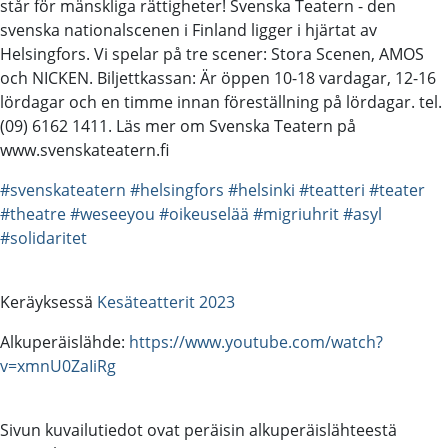
står för mänskliga rättigheter! Svenska Teatern - den
svenska nationalscenen i Finland ligger i hjärtat av
Helsingfors. Vi spelar på tre scener: Stora Scenen, AMOS
och NICKEN. Biljettkassan: Är öppen 10-18 vardagar, 12-16
lördagar och en timme innan föreställning på lördagar. tel.
(09) 6162 1411. Läs mer om Svenska Teatern på
www.svenskateatern.fi
#svenskateatern
#helsingfors
#helsinki
#teatteri
#teater
#theatre
#weseeyou
#oikeuselää
#migriuhrit
#asyl
#solidaritet
Keräyksessä
Kesäteatterit 2023
Alkuperäislähde:
https://www.youtube.com/watch?
v=xmnU0ZaIiRg
Sivun kuvailutiedot ovat peräisin alkuperäislähteestä