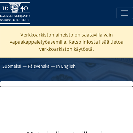
Verkkoarkiston aineisto on saatavilla vain
vapaakappaletyöasemilla. Katso
infosta
lisää tietoa
verkkoarkiston käytöstä.
Suomeksi
―
På svenska
―
In English