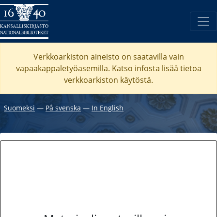
Verkkoarkiston aineisto on saatavilla vain
vapaakappaletyöasemilla. Katso
infosta
lisää tietoa
verkkoarkiston käytöstä.
Suomeksi
―
På svenska
―
In English