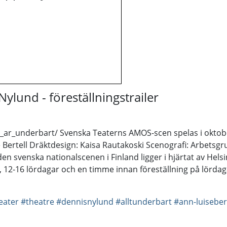
ylund - föreställningstrailer
m_ar_underbart/ Svenska Teaterns AMOS-scen spelas i okto
 Bertell Dräktdesign: Kaisa Rautakoski Scenografi: Arbet
den svenska nationalscenen i Finland ligger i hjärtat av Hels
, 12-16 lördagar och en timme innan föreställning på lördag
eater
#theatre
#dennisnylund
#alltunderbart
#ann-luiseber