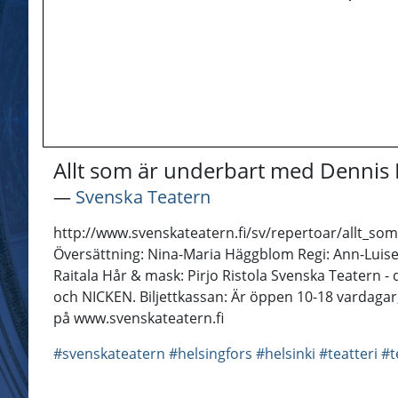
Allt som är underbart med Dennis N
―
Svenska Teatern
http://www.svenskateatern.fi/sv/repertoar/allt_so
Översättning: Nina-Maria Häggblom Regi: Ann-Luise
Raitala Hår & mask: Pirjo Ristola Svenska Teatern - 
och NICKEN. Biljettkassan: Är öppen 10-18 vardagar
på www.svenskateatern.fi
#svenskateatern
#helsingfors
#helsinki
#teatteri
#t