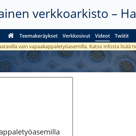
inen verkkoarkisto – H
Teemakeräykset
Verkkosivut
Videot
Twiitit
aatavilla vain vapaakappaletyöasemilla. Katso
infosta
lisää t
kappaletyöasemilla