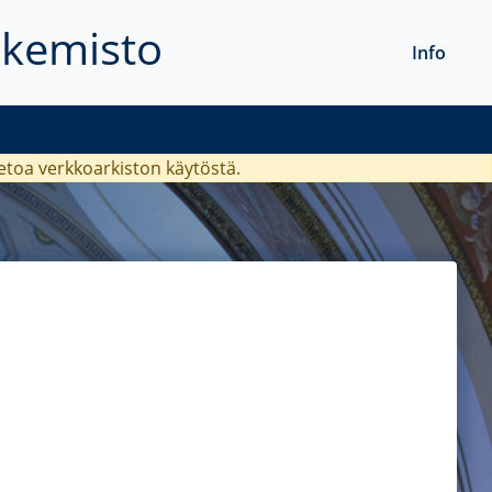
akemisto
Info
ietoa verkkoarkiston käytöstä.