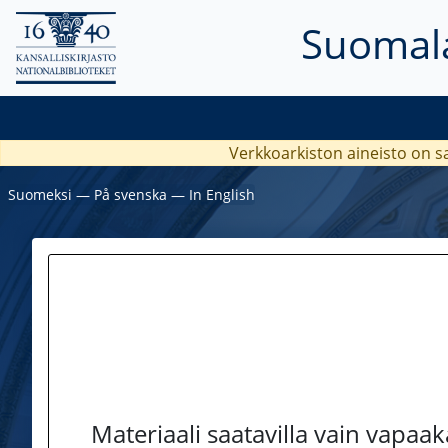
Suomala
Verkkoarkiston aineisto on s
Suomeksi
―
På svenska
―
In English
Materiaali saatavilla vain vapaa