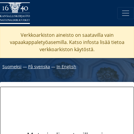
Verkkoarkiston aineisto on saatavilla vain
vapaakappaletyöasemilla. Katso
infosta
lisää tietoa
verkkoarkiston käytöstä.
Suomeksi
―
På svenska
―
In English