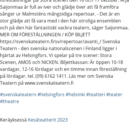
Saijonmaa är full av iver och glädje över att få framföra
sånger ur Malmsténs mångsidiga repertoar. - Det är en
stor glädje att få vara med i den här otroliga ensemblen
och på den här fantastiskt vackra teatern, säger Saijonmaa.
MER OM FÖRESTÄLLNINGEN / KÖP BILJETT
https://svenskateatern.fi/sv/repertoar/avanti_/ Svenska
Teatern - den svenska nationalscenen i Finland ligger i
hjärtat av Helsingfors. Vi spelar på tre scener: Stora
Scenen, AMOS och NICKEN. Biljettkassan: Är öppen 10-18
vardagar, 12-16 lördagar och en timme innan föreställning
på lördagar. tel. (09) 6162 1411. Läs mer om Svenska
Teatern på www.svenskateatern.fi
#svenskateatern
#helsingfors
#helsinki
#teatteri
#teater
#theatre
Keräyksessä
Kesäteatterit 2023