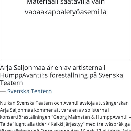
Materiaali saatavilla vain
vapaakappaletyöasemilla
Arja Saijonmaa är en av artisterna i
HumppAvanti!:s föreställning på Svenska
Teatern
―
Svenska Teatern
Nu kan Svenska Teatern och Avanti! avslöja att sångerskan
Arja Saijonmaa kommer att vara en av solisterna i
konsertföreställningen ”Georg Malmstén & HumppAvanti! –
Ta de´lugnt alla tider / Kaikki järjestyy” med tre tvåspråkiga
föreställningar på Stora scenen den 16 och 17 oktober. Arja