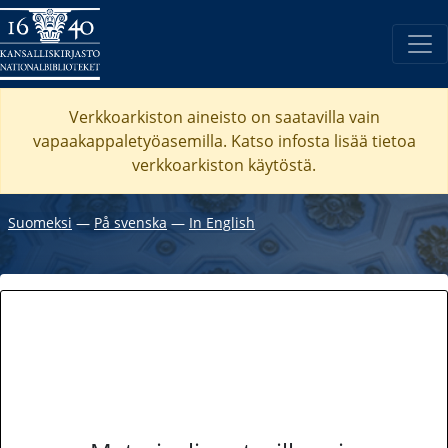
Verkkoarkiston aineisto on saatavilla vain
vapaakappaletyöasemilla. Katso
infosta
lisää tietoa
verkkoarkiston käytöstä.
Suomeksi
―
På svenska
―
In English