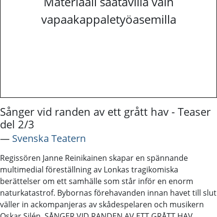
Materiaali saatavilla vain
vapaakappaletyöasemilla
Sånger vid randen av ett grått hav - Teaser
del 2/3
―
Svenska Teatern
Regissören Janne Reinikainen skapar en spännande
multimedial föreställning av Lonkas tragikomiska
berättelser om ett samhälle som står inför en enorm
naturkatastrof. Bybornas förehavanden innan havet till slut
väller in ackompanjeras av skådespelaren och musikern
Oskar Silén. SÅNGER VID RANDEN AV ETT GRÅTT HAV