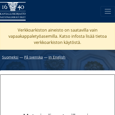
Verkkoarkiston aineisto on saatavilla vain
vapaakappaletyöasemilla. Katso
infosta
lisää tietoa
verkkoarkiston käytöstä.
Suomeksi
―
På svenska
―
In English