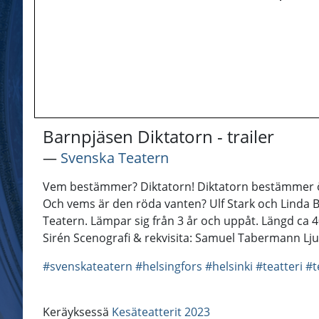
Barnpjäsen Diktatorn - trailer
―
Svenska Teatern
Vem bestämmer? Diktatorn! Diktatorn bestämmer öve
Och vems är den röda vanten? Ulf Stark och Linda B
Teatern. Lämpar sig från 3 år och uppåt. Längd ca 
Sirén Scenografi & rekvisita: Samuel Tabermann Lju
#svenskateatern
#helsingfors
#helsinki
#teatteri
#t
Keräyksessä
Kesäteatterit 2023