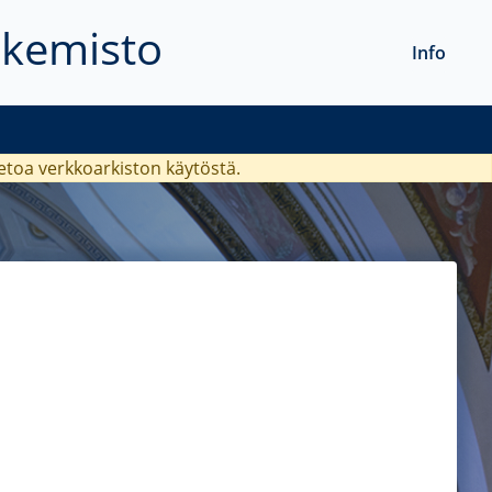
akemisto
Info
ietoa verkkoarkiston käytöstä.