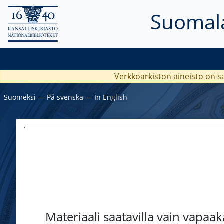
Suomala
Verkkoarkiston aineisto on s
Suomeksi
―
På svenska
―
In English
Materiaali saatavilla vain vapaa