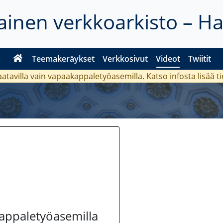
inen verkkoarkisto – H
Teemakeräykset
Verkkosivut
Videot
Twiitit
aatavilla vain vapaakappaletyöasemilla. Katso
infosta
lisää t
kappaletyöasemilla