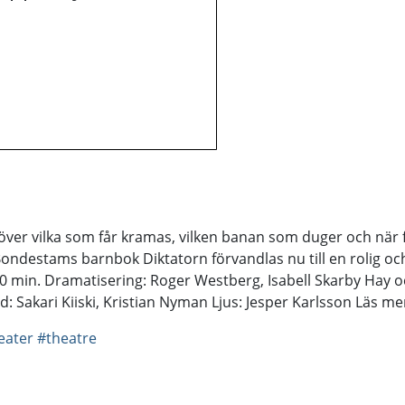
r vilka som får kramas, vilken banan som duger och när få
ondestams barnbok Diktatorn förvandlas nu till en rolig oc
40 min. Dramatisering: Roger Westberg, Isabell Skarby Hay 
d: Sakari Kiiski, Kristian Nyman Ljus: Jesper Karlsson Läs 
eater
#theatre