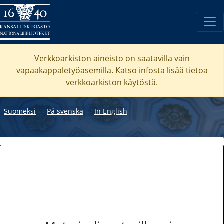
Verkkoarkiston aineisto on saatavilla vain
vapaakappaletyöasemilla. Katso
infosta
lisää tietoa
verkkoarkiston käytöstä.
Suomeksi
―
På svenska
―
In English