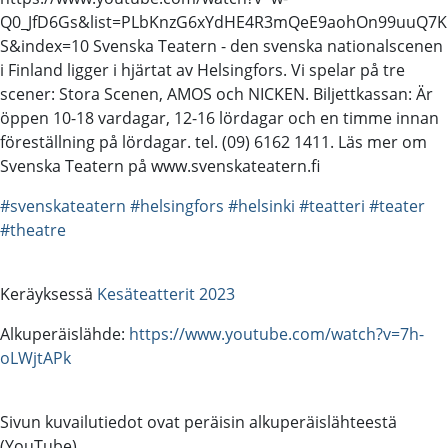
Q0_JfD6Gs&list=PLbKnzG6xYdHE4R3mQeE9aohOn99uuQ7K
S&index=10 Svenska Teatern - den svenska nationalscenen
i Finland ligger i hjärtat av Helsingfors. Vi spelar på tre
scener: Stora Scenen, AMOS och NICKEN. Biljettkassan: Är
öppen 10-18 vardagar, 12-16 lördagar och en timme innan
föreställning på lördagar. tel. (09) 6162 1411. Läs mer om
Svenska Teatern på www.svenskateatern.fi
#svenskateatern
#helsingfors
#helsinki
#teatteri
#teater
#theatre
Keräyksessä
Kesäteatterit 2023
Alkuperäislähde:
https://www.youtube.com/watch?v=7h-
oLWjtAPk
Sivun kuvailutiedot ovat peräisin alkuperäislähteestä
(YouTube).