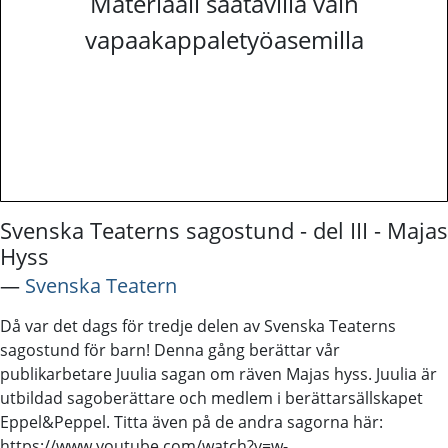
Materiaali saatavilla vain
vapaakappaletyöasemilla
Svenska Teaterns sagostund - del III - Majas
Hyss
―
Svenska Teatern
Då var det dags för tredje delen av Svenska Teaterns
sagostund för barn! Denna gång berättar vår
publikarbetare Juulia sagan om räven Majas hyss. Juulia är
utbildad sagoberättare och medlem i berättarsällskapet
Eppel&Peppel. Titta även på de andra sagorna här:
https://www.youtube.com/watch?v=w-