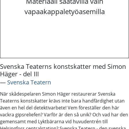
Materiaali saatavilla vain
vapaakappaletyöasemilla
Svenska Teaterns konstskatter med Simon
Häger - del III
―
Svenska Teatern
När skådespelaren Simon Häger restaurerar Svenska
Teaterns konstskatter krävs inte bara handfärdighet utan
även en hel del detektivarbete! Vem föreställer den här
vackra gipsreliefen? Varför är den så unik? Och vad har den
gemensamt med Lyktbärarna vid huvudentrén till
Helsingfors centralstation? Svenska Teatern - den svenska