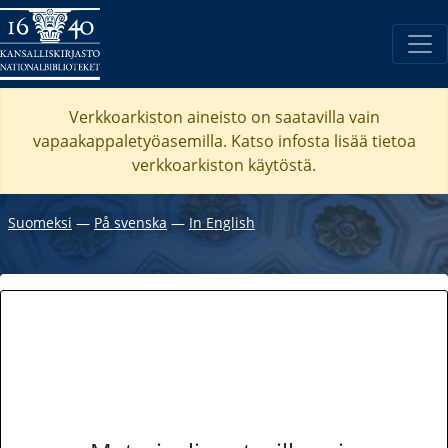
Verkkoarkiston aineisto on saatavilla vain
vapaakappaletyöasemilla. Katso
infosta
lisää tietoa
verkkoarkiston käytöstä.
Suomeksi
―
På svenska
―
In English