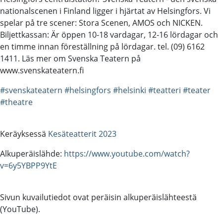
nationalscenen i Finland ligger i hjärtat av Helsingfors. Vi
spelar på tre scener: Stora Scenen, AMOS och NICKEN.
Biljettkassan: Är öppen 10-18 vardagar, 12-16 lördagar och
en timme innan föreställning på lördagar. tel. (09) 6162
1411. Läs mer om Svenska Teatern på
www.svenskateatern.fi
#svenskateatern
#helsingfors
#helsinki
#teatteri
#teater
#theatre
Keräyksessä
Kesäteatterit 2023
Alkuperäislähde:
https://www.youtube.com/watch?
v=6y5YBPP9YtE
Sivun kuvailutiedot ovat peräisin alkuperäislähteestä
(YouTube).