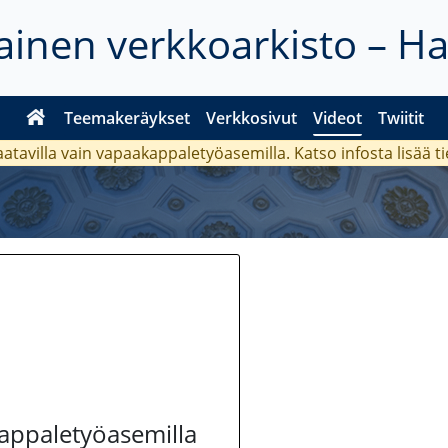
inen verkkoarkisto – H
Teemakeräykset
Verkkosivut
Videot
Twiitit
aatavilla vain vapaakappaletyöasemilla. Katso
infosta
lisää t
kappaletyöasemilla