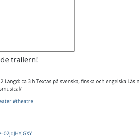
e trailern!
 Längd: ca 3 h Textas på svenska, finska och engelska Läs 
smusical/
eater
#theatre
v=02jqJHYJGXY