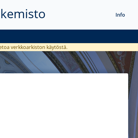
akemisto
Info
ietoa verkkoarkiston käytöstä.