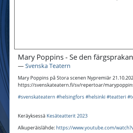
Mary Poppins - Se den färgsprakand
―
Svenska Teatern
Mary Poppins på Stora scenen Nypremiär 21.10.2022
https://svenskateatern.fi/sv/repertoar/marypoppin
#svenskateatern
#helsingfors
#helsinki
#teatteri
#t
Keräyksessä
Kesäteatterit 2023
Alkuperäislähde:
https://www.youtube.com/watch?