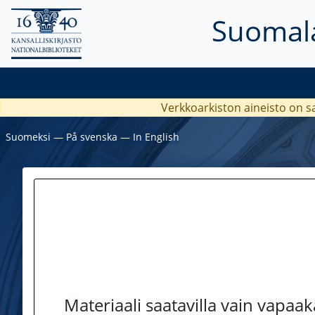
Suomala
Verkkoarkiston aineisto on s
Suomeksi
―
På svenska
―
In English
Materiaali saatavilla vain vapaa