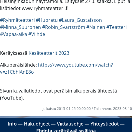
Helsinginkadun näyttämöllä. Esitykset 27.3. saakka. Liput ja
lisätiedot www.ryhmateatteri.fi
#Ryhmäteatteri
#Huoratu
#Laura_Gustafsson
#Minna_Suuronen
#Robin_Svartström
#Nainen
#Teatteri
#Vapaa-aika
#Viihde
Keräyksessä
Kesäteatterit 2023
Alkuperäislähde:
https://www.youtube.com/watch?
v=z1CbhlAnE8o
Sivun kuvailutiedot ovat peräisin alkuperäislähteestä
(YouTube).
Julkaistu 2013-01-25 00:00:00 / Tallennettu 2023-08-10
Info
―
Hakuohjeet
―
Viittausohje
―
Yhteystiedot
―
Ehdota kerättävää sisältöä