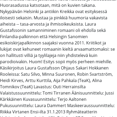
Huorasadussa katsotaan, mitä on kuvien takana.
Nykypäivän Helsinki ja antiikin Kreikka ovat esityksessä
iloisesti sekaisin. Mustaa ja pinkkiä huumoria vakavista
aiheista -- tasa-arvosta ja ihmisoikeuksista. Laura
Gustafssonin samanniminen romaani oli ehdolla sekä
Finlandia-palkinnon että Helsingin Sanomien
esikoiskirjapalkinnon saajaksi vuonna 2011. Kriitikot ja
lukijat ovat kehuneet romaanin kieltä arvaamattomaksi: se
on hallitusti villiä ja tyylilajeja niin yhdistelevä kuin
parodioivakin. Huom! Esitys sopii myös perheen miehille.
Käsikirjoitus Laura Gustafsson Ohjaus Sakari Hokkanen
Rooleissa: Satu Silvo, Minna Suuronen, Robin Svartström,
Heidi Kirves, Arttu Kurttila, Aija Pahkala (TeaK), Alina
Tomnikov (TeaK) Lavastus: Outi Herrainsilta
Valaistussuunnittelu: Tomi Tirranen Äänisuunnittelu: Jussi
Kärkkäinen Kuvasuunnittelu: Terjo Aaltonen
Pukusuunnittelu: Laura Dammert Maskeeraussuunnittelu:
Riikka Virtanen Ensi-ilta 31.1.2013 Ryhmäteatterin