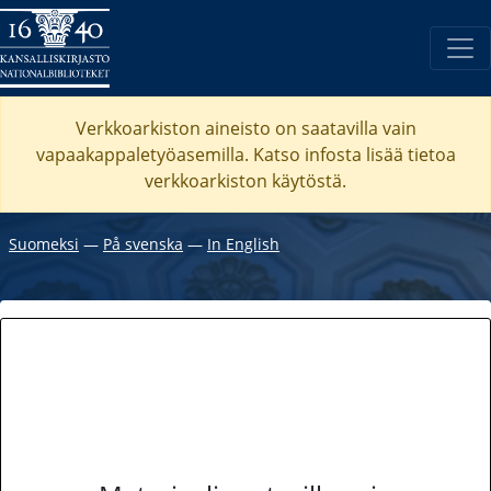
Verkkoarkiston aineisto on saatavilla vain
vapaakappaletyöasemilla. Katso
infosta
lisää tietoa
verkkoarkiston käytöstä.
Suomeksi
―
På svenska
―
In English