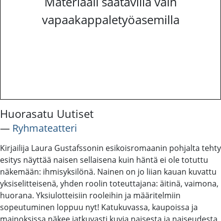
Materiaali saatavilla vain
vapaakappaletyöasemilla
Huorasatu Uutiset
―
Ryhmateatteri
Kirjailija Laura Gustafssonin esikoisromaanin pohjalta tehty
esitys näyttää naisen sellaisena kuin häntä ei ole totuttu
näkemään: ihmisyksilönä. Nainen on jo liian kauan kuvattu
yksiselitteisenä, yhden roolin toteuttajana: äitinä, vaimona,
huorana. Yksiulotteisiin rooleihin ja määritelmiin
sopeutuminen loppuu nyt! Katukuvassa, kaupoissa ja
mainoksissa näkee jatkuvasti kuvia naisesta ja naiseudesta.