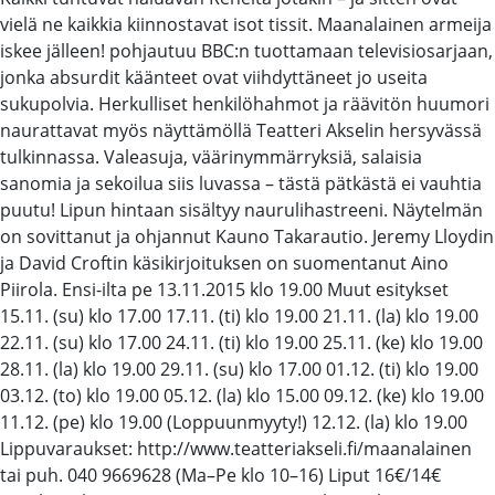
vielä ne kaikkia kiinnostavat isot tissit. Maanalainen armeija
iskee jälleen! pohjautuu BBC:n tuottamaan televisiosarjaan,
jonka absurdit käänteet ovat viihdyttäneet jo useita
sukupolvia. Herkulliset henkilöhahmot ja räävitön huumori
naurattavat myös näyttämöllä Teatteri Akselin hersyvässä
tulkinnassa. Valeasuja, väärinymmärryksiä, salaisia
sanomia ja sekoilua siis luvassa – tästä pätkästä ei vauhtia
puutu! Lipun hintaan sisältyy naurulihastreeni. Näytelmän
on sovittanut ja ohjannut Kauno Takarautio. Jeremy Lloydin
ja David Croftin käsikirjoituksen on suomentanut Aino
Piirola. Ensi-ilta pe 13.11.2015 klo 19.00 Muut esitykset
15.11. (su) klo 17.00 17.11. (ti) klo 19.00 21.11. (la) klo 19.00
22.11. (su) klo 17.00 24.11. (ti) klo 19.00 25.11. (ke) klo 19.00
28.11. (la) klo 19.00 29.11. (su) klo 17.00 01.12. (ti) klo 19.00
03.12. (to) klo 19.00 05.12. (la) klo 15.00 09.12. (ke) klo 19.00
11.12. (pe) klo 19.00 (Loppuunmyyty!) 12.12. (la) klo 19.00
Lippuvaraukset: http://www.teatteriakseli.fi/maanalainen
tai puh. 040 9669628 (Ma–Pe klo 10–16) Liput 16€/14€