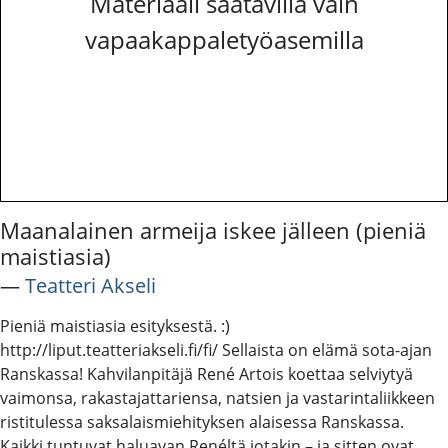
Materiaali saatavilla vain
vapaakappaletyöasemilla
Maanalainen armeija iskee jälleen (pieniä
maistiasia)
―
Teatteri Akseli
Pieniä maistiasia esityksestä. :)
http://liput.teatteriakseli.fi/fi/ Sellaista on elämä sota-ajan
Ranskassa! Kahvilanpitäjä René Artois koettaa selviytyä
vaimonsa, rakastajattariensa, natsien ja vastarintaliikkeen
ristitulessa saksalaismiehityksen alaisessa Ranskassa.
Kaikki tuntuvat haluavan Renéltä jotakin – ja sitten ovat