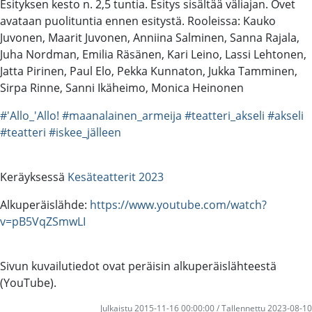
Esityksen kesto n. 2,5 tuntia. Esitys sisältää väliajan. Ovet
avataan puolituntia ennen esitystä. Rooleissa: Kauko
Juvonen, Maarit Juvonen, Anniina Salminen, Sanna Rajala,
Juha Nordman, Emilia Räsänen, Kari Leino, Lassi Lehtonen,
Jatta Pirinen, Paul Elo, Pekka Kunnaton, Jukka Tamminen,
Sirpa Rinne, Sanni Ikäheimo, Monica Heinonen
#'Allo_'Allo!
#maanalainen_armeija
#teatteri_akseli
#akseli
#teatteri
#iskee_jälleen
Keräyksessä
Kesäteatterit 2023
Alkuperäislähde:
https://www.youtube.com/watch?
v=pB5VqZSmwLI
Sivun kuvailutiedot ovat peräisin alkuperäislähteestä
(YouTube).
Julkaistu 2015-11-16 00:00:00 / Tallennettu 2023-08-10