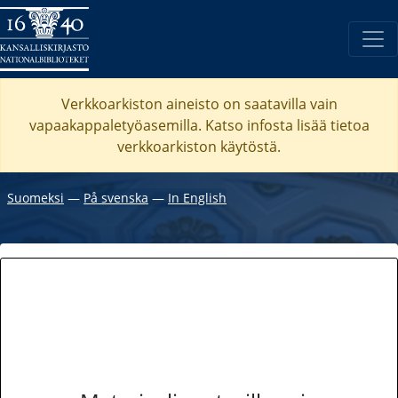
Verkkoarkiston aineisto on saatavilla vain
vapaakappaletyöasemilla. Katso
infosta
lisää tietoa
verkkoarkiston käytöstä.
Suomeksi
―
På svenska
―
In English