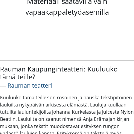
Materiaali saatavilla vain
vapaakappaletyöasemilla
Rauman Kaupunginteatteri: Kuuluuko
tämä teille?
―
Rauman teatteri
Kuuluuko tämä teille? on rosoinen ja hauska tekstipitoinen
lauluilta nykypäivän arkisesta elämästä. Lauluja kuullaan
tutuilta lauluntekijöiltä Johanna Kurkelasta ja Juicesta Nylon
Beatiin. Lauluilta on saanut nimensä Anja Erämajan kirjan
mukaan, jonka tekstit muodostavat esityksen rungon
yhdessä laulujen kanssa. Esityksessä on tekstejä myös