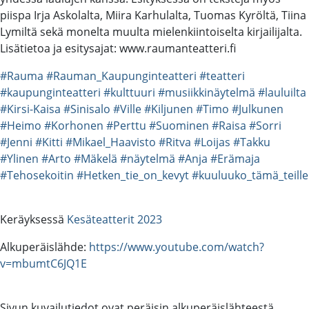
piispa Irja Askolalta, Miira Karhulalta, Tuomas Kyröltä, Tiina
Lymiltä sekä monelta muulta mielenkiintoiselta kirjailijalta.
Lisätietoa ja esitysajat: www.raumanteatteri.fi
#Rauma
#Rauman_Kaupunginteatteri
#teatteri
#kaupunginteatteri
#kulttuuri
#musiikkinäytelmä
#lauluilta
#Kirsi-Kaisa
#Sinisalo
#Ville
#Kiljunen
#Timo
#Julkunen
#Heimo
#Korhonen
#Perttu
#Suominen
#Raisa
#Sorri
#Jenni
#Kitti
#Mikael_Haavisto
#Ritva
#Loijas
#Takku
#Ylinen
#Arto
#Mäkelä
#näytelmä
#Anja
#Erämaja
#Tehosekoitin
#Hetken_tie_on_kevyt
#kuuluuko_tämä_teille
Keräyksessä
Kesäteatterit 2023
Alkuperäislähde:
https://www.youtube.com/watch?
v=mbumtC6JQ1E
Sivun kuvailutiedot ovat peräisin alkuperäislähteestä