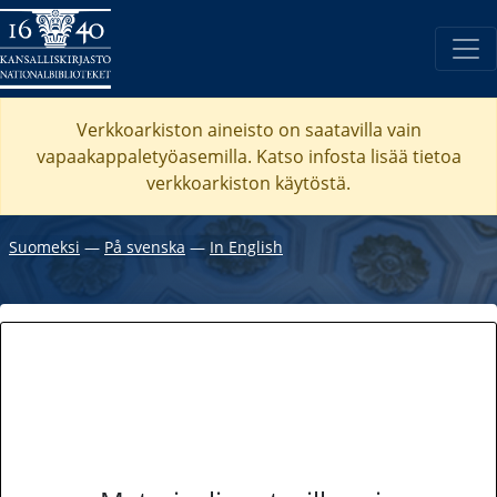
Verkkoarkiston aineisto on saatavilla vain
vapaakappaletyöasemilla. Katso
infosta
lisää tietoa
verkkoarkiston käytöstä.
Suomeksi
―
På svenska
―
In English