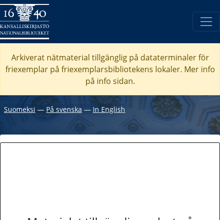
Arkiverat nätmaterial tillgänglig på dataterminaler för
friexemplar på friexemplarsbibliotekens lokaler. Mer info
på info sidan.
Suomeksi
―
På svenska
―
In English