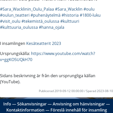
#Sara_Wacklinin_Oulu_Palaa
#Sara_Wacklin
#oulu
#oulun_teatteri
#puhenäytelmä
#historia
#1800-luku
#visit_oulu
#tekemistä_oulussa
#kulttuuri
#kulttuuria_oulussa
#hanna_ojala
I insamlingen
Kesäteatterit 2023
Ursprungskälla:
https://www.youtube.com/watch?
v=ggKO5UQkH70
Sidans beskrivning är från den ursprungliga källan
(YouTube).
Publicerad 2019-09-12 00:00:00 / Sparad 2023-08-10
Info
―
Sökanvisningar
―
Anvisning om hänvisningar
―
Kontaktinformation
―
Föreslå innehåll för insamling