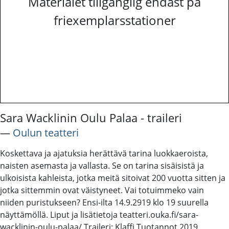
Materialet tillgänglig endast på
friexemplarsstationer
Sara Wacklinin Oulu Palaa - traileri
―
Oulun teatteri
Koskettava ja ajatuksia herättävä tarina luokkaeroista,
naisten asemasta ja vallasta. Se on tarina sisäisistä ja
ulkoisista kahleista, jotka meitä sitoivat 200 vuotta sitten ja
jotka sittemmin ovat väistyneet. Vai totuimmeko vain
niiden puristukseen? Ensi-ilta 14.9.2919 klo 19 suurella
näyttämöllä. Liput ja lisätietoja teatteri.ouka.fi/sara-
wacklinin-oulu-palaa/ Traileri: Klaffi Tuotannot 2019