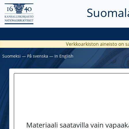
Suomala
Verkkoarkiston aineisto on s
Suomeksi
―
På svenska
―
In English
Materiaali saatavilla vain vapaa