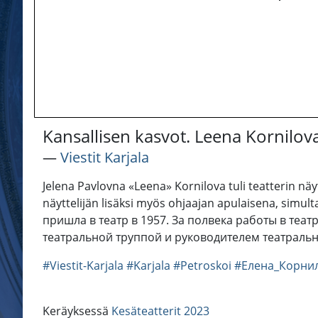
Kansallisen kasvot. Leena Kornilov
―
Viestit Karjala
Jelena Pavlovna «Leena» Kornilova tuli teatterin nä
näyttelijän lisäksi myös ohjaajan apulaisena, simu
пришла в театр в 1957. За полвека работы в те
театральной труппой и руководителем театральн
#Viestit-Karjala
#Karjala
#Petroskoi
#Елена_Корни
Keräyksessä
Kesäteatterit 2023