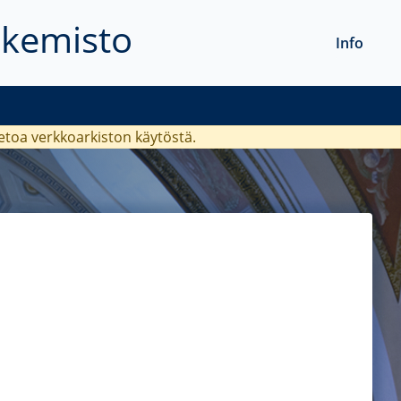
akemisto
Info
ietoa verkkoarkiston käytöstä.