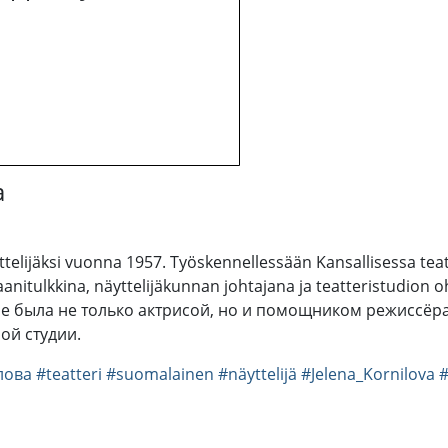
a
yttelijäksi vuonna 1957. Työskennellessään Kansallisessa tea
ltaanitulkkina, näyttelijäkunnan johtajana ja teatteristudi
атре была не только актрисой, но и помощником режиссё
ой студии.
лова
#teatteri
#suomalainen
#näyttelijä
#Jelena_Kornilova
#