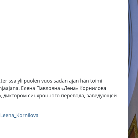
tterissa yli puolen vuosisadan ajan hän toimi
on ohjaajana. Елена Павловна «Лена» Корнилова
ра, диктором синхронного перевода, заведующей
Leena_Kornilova