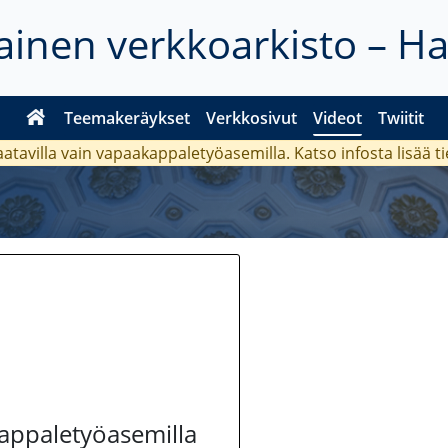
inen verkkoarkisto – H
Teemakeräykset
Verkkosivut
Videot
Twiitit
aatavilla vain vapaakappaletyöasemilla. Katso
infosta
lisää t
kappaletyöasemilla