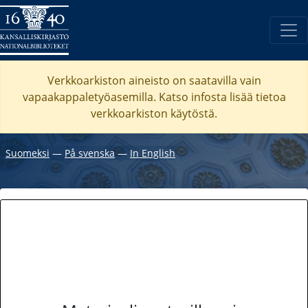
Verkkoarkiston aineisto on saatavilla vain
vapaakappaletyöasemilla. Katso
infosta
lisää tietoa
verkkoarkiston käytöstä.
Suomeksi
―
På svenska
―
In English