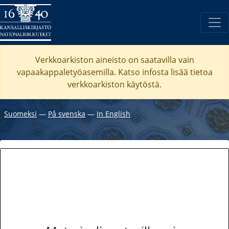
Verkkoarkiston aineisto on saatavilla vain
vapaakappaletyöasemilla. Katso
infosta
lisää tietoa
verkkoarkiston käytöstä.
Suomeksi
―
På svenska
―
In English