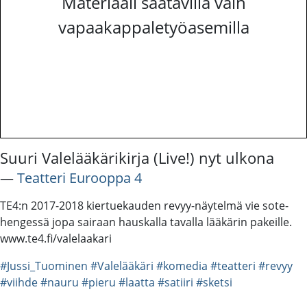
Materiaali saatavilla vain
vapaakappaletyöasemilla
Suuri Valelääkärikirja (Live!) nyt ulkona
―
Teatteri Eurooppa 4
TE4:n 2017-2018 kiertuekauden revyy-näytelmä vie sote-
hengessä jopa sairaan hauskalla tavalla lääkärin pakeille.
www.te4.fi/valelaakari
#Jussi_Tuominen
#Valelääkäri
#komedia
#teatteri
#revyy
#viihde
#nauru
#pieru
#laatta
#satiiri
#sketsi