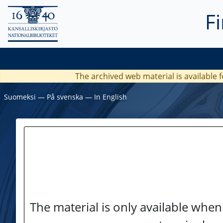
F
The archived web material is available f
Suomeksi
―
På svenska
―
In English
The material is only available when