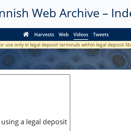
innish Web Archive – Ind
Harvests
Web
Videos
Tweets
or use only in legal deposit terminals within legal deposit li
 using a legal deposit