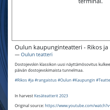
terminal.
Oulun kaupunginteatteri - Rikos ja
―
Oulun teatteri
Dostojevskin klassikon uusi näyttämösovitus kulkee 
päivän dostojevskimaista tunnelmaa.
#Rikos
#ja
#rangaistus
#Oulun
#Kaupungin
#Teatte
In harvest
Kesäteatterit 2023
Original source:
https://www.youtube.com/watch?