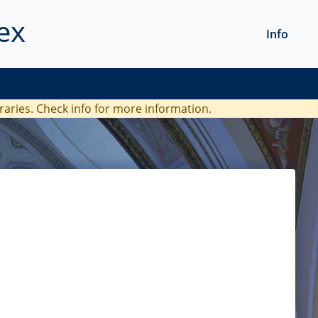
ex
Info
braries. Check
info
for more information.