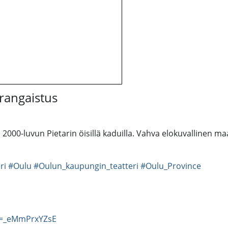
 rangaistus
2000-luvun Pietarin öisillä kaduilla. Vahva elokuvallinen ma
ri
#Oulu
#Oulun_kaupungin_teatteri
#Oulu_Province
v=_eMmPrxYZsE