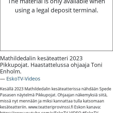
The material is only available when
using a legal deposit terminal.
Mathildedalin kesäteatteri 2023
Pikkupojat. Haastattelussa ohjaaja Toni
Enholm.
―
EskoTV-Videos
Kesällä 2023 Mathildedalin kesäteatterissa nähdään Spede
Pasasen näytelmä Pikkupojat. Ohjaajan näkemyksiä siitä,
missä nyt mennään ja miksi kannattaa tulla katsomaan
kesäteatteriin. www.teatteriprovinssi.fi Eskon kanava:
https://www.youtube.com/c/EskoTV-VIDEO #EskoTV