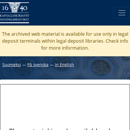
The archived web material is available for use only in legal
deposit terminals within legal deposit libraries. Check
info
for more information.
Suomeksi
―
På svenska
―
In English