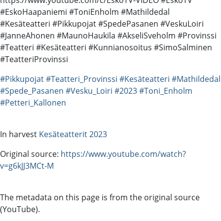
#EskoHaapaniemi #ToniEnholm #Mathildedal
#Kesäteatteri #Pikkupojat #SpedePasanen #VeskuLoiri
#JanneAhonen #MaunoHaukila #AkseliSveholm #Provinssi
#Teatteri #Kesäteatteri #Kunnianosoitus #SimoSalminen
#TeatteriProvinssi
#Pikkupojat
#Teatteri_Provinssi
#Kesäteatteri
#Mathildedal
#Spede_Pasanen
#Vesku_Loiri
#2023
#Toni_Enholm
#Petteri_Kallonen
In harvest
Kesäteatterit 2023
Original source:
https://www.youtube.com/watch?
v=g6kJJ3MCt-M
The metadata on this page is from the original source
(YouTube).