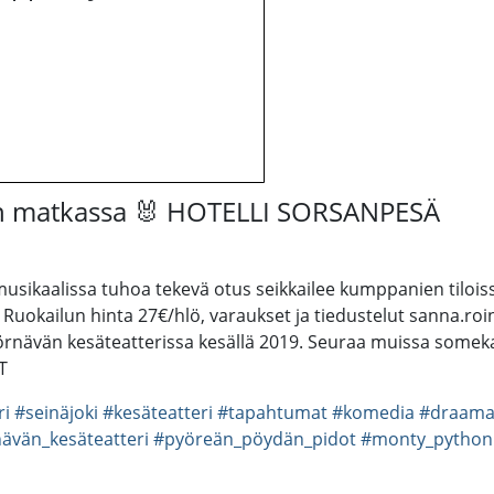
nin matkassa 🐰 HOTELLI SORSANPESÄ
kaalissa tuhoa tekevä otus seikkailee kumppanien tiloissa
Ruokailun hinta 27€/hlö, varaukset ja tiedustelut sanna.roi
nävän kesäteatterissa kesällä 2019. Seuraa muissa somekan
T
ri
#seinäjoki
#kesäteatteri
#tapahtumat
#komedia
#draam
ävän_kesäteatteri
#pyöreän_pöydän_pidot
#monty_python