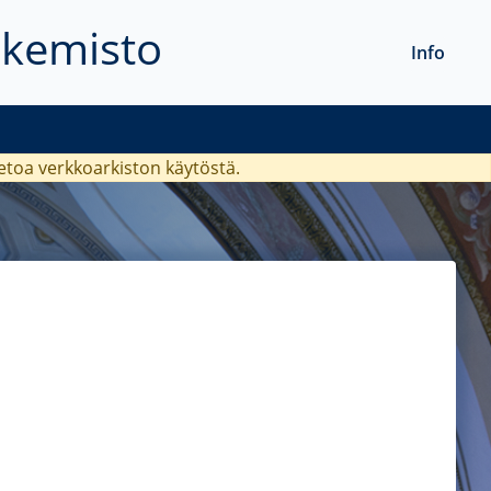
akemisto
Info
ietoa verkkoarkiston käytöstä.