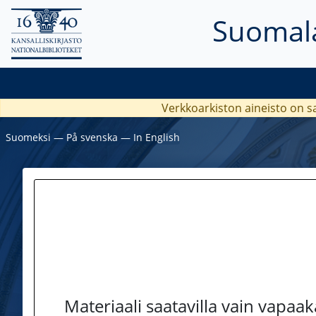
Suomala
Verkkoarkiston aineisto on s
Suomeksi
―
På svenska
―
In English
Materiaali saatavilla vain vapaa