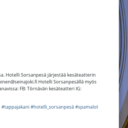
. Hotelli Sorsanpesä järjestää kesäteatterin
ninen@seinajoki.fi Hotelli Sorsanpesällä myös
avissa: FB: Törnävän kesäteatteri IG:
a
#tappajakani
#hotelli_sorsanpesä
#spamalot