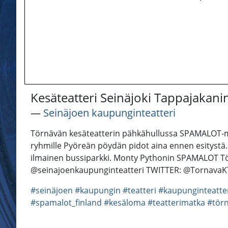
Kesäteatteri Seinäjoki Tappajaka
―
Seinäjoen kaupunginteatteri
Törnävän kesäteatterin pähkähullussa SPAMALOT-musi
ryhmille Pyöreän pöydän pidot aina ennen esitystä. 
ilmainen bussiparkki. Monty Pythonin SPAMALOT Tör
@seinajoenkaupunginteatteri TWITTER: @TornavaK
#seinäjoen
#kaupungin
#teatteri
#kaupunginteatte
#spamalot_finland
#kesäloma
#teatterimatka
#törn