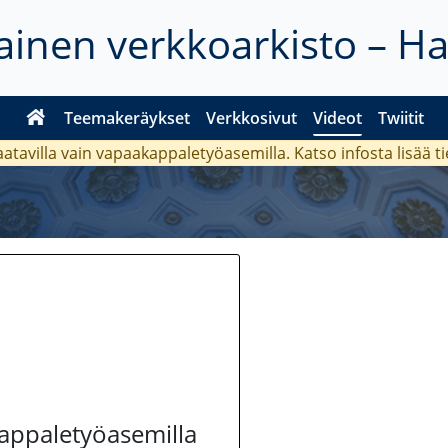
inen verkkoarkisto – H
Teemakeräykset
Verkkosivut
Videot
Twiitit
aatavilla vain vapaakappaletyöasemilla. Katso
infosta
lisää t
kappaletyöasemilla