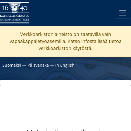
Verkkoarkiston aineisto on saatavilla vain
vapaakappaletyöasemilla. Katso
infosta
lisää tietoa
verkkoarkiston käytöstä.
Suomeksi
―
På svenska
―
In English