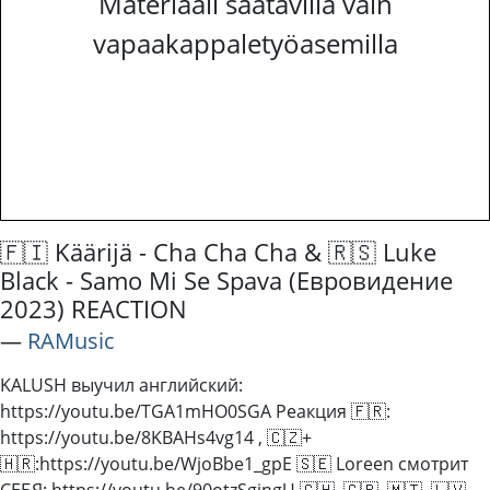
Materiaali saatavilla vain
vapaakappaletyöasemilla
🇫🇮 Käärijä - Cha Cha Cha & 🇷🇸 Luke
Black - Samo Mi Se Spava (Евровидение
2023) REACTION
―
RAMusic
KALUSH выучил английский:
https://youtu.be/TGA1mHO0SGA Реакция 🇫🇷:
https://youtu.be/8KBAHs4vg14 , 🇨🇿+
🇭🇷:https://youtu.be/WjoBbe1_gpE 🇸🇪 Loreen смотрит
СЕБЯ: https://youtu.be/90otzSgjngU 🇨🇭, 🇬🇧, 🇲🇹, 🇱🇻,