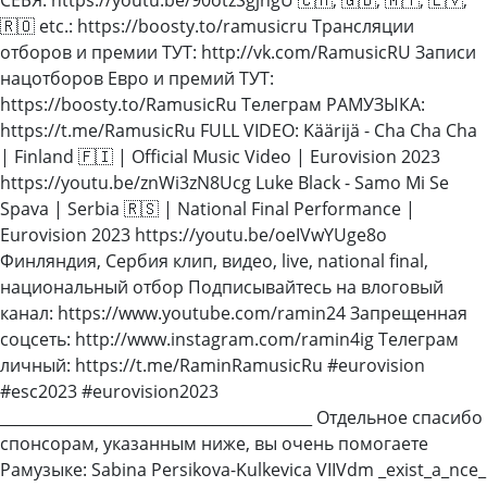
🇷🇴 etc.: https://boosty.to/ramusicru Трансляции
отборов и премии ТУТ: http://vk.com/RamusicRU Записи
нацотборов Евро и премий ТУТ:
https://boosty.to/RamusicRu Телеграм РАМУЗЫКА:
https://t.me/RamusicRu FULL VIDEO: Käärijä - Cha Cha Cha
| Finland 🇫🇮 | Official Music Video | Eurovision 2023
https://youtu.be/znWi3zN8Ucg Luke Black - Samo Mi Se
Spava | Serbia 🇷🇸 | National Final Performance |
Eurovision 2023 https://youtu.be/oeIVwYUge8o
Финляндия, Сербия клип, видео, live, national final,
национальный отбор Подписывайтесь на влоговый
канал: https://www.youtube.com/ramin24 Запрещенная
соцсеть: http://www.instagram.com/ramin4ig Телеграм
личный: https://t.me/RaminRamusicRu #eurovision
#esc2023 #eurovision2023
_________________________________________ Отдельное спасибо
спонсорам, указанным ниже, вы очень помогаете
Рамузыке: Sabina Persikova-Kulkevica VIIVdm _exist_a_nce_