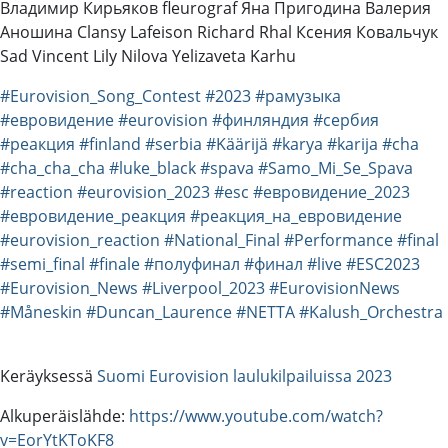
Владимир Кирьяков fleurograf Яна Пригодина Валерия
Аношина Clansy Lafeison Richard Rhal Ксения Ковальчук
Sad Vincent Lily Nilova Yelizaveta Karhu
#Eurovision_Song_Contest
#2023
#рамузыка
#евровидение
#eurovision
#финляндия
#сербия
#реакция
#finland
#serbia
#Käärijä
#karya
#karija
#cha
#cha_cha_cha
#luke_black
#spava
#Samo_Mi_Se_Spava
#reaction
#eurovision_2023
#esc
#евровидение_2023
#евровидение_реакция
#реакция_на_евровидение
#eurovision_reaction
#National_Final
#Performance
#final
#semi_final
#finale
#полуфинал
#финал
#live
#ESC2023
#Eurovision_News
#Liverpool_2023
#EurovisionNews
#Måneskin
#Duncan_Laurence
#NETTA
#Kalush_Orchestra
Keräyksessä
Suomi Eurovision laulukilpailuissa 2023
Alkuperäislähde:
https://www.youtube.com/watch?
v=EorYtKToKF8