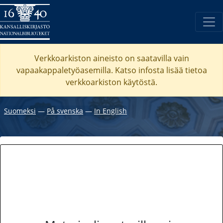
Verkkoarkiston aineisto on saatavilla vain
vapaakappaletyöasemilla. Katso
infosta
lisää tietoa
verkkoarkiston käytöstä.
Suomeksi
―
På svenska
―
In English