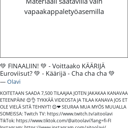
Materiaali saatavilla vain
vapaakappaletyöasemilla
💚 FINAALIIN! 💚 - Voittaako KÄÄRIJÄ
Euroviisut? 💚 - Käärijä - Cha cha cha 💚
―
Olavi
KOITETAAN SAADA 7,500 TILAAJAA JOTEN JAKAKAA KANAVAA
ETEENPÄIN! 😊👌 TYKKÄÄ VIDEOSTA JA TILAA KANAVA JOS ET
OLE VIELÄ SITÄ TEHNYT! 😊❤ SEURAA MUA MYÖS MUUALLA
SOMEISSA: Twitch TV: https://www.twitch.tv/aitoolavi
TikTok: https://www.tiktok.com/@aitoolavi?lang=fi-FI
Instagram: https://www.instagram.com/aitoolavi/