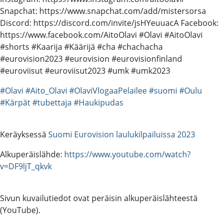
Snapchat: https://www.snapchat.com/add/mistersorsa
Discord: https://discord.com/invite/jsHYeuuacA Facebook:
https://www.facebook.com/AitoOlavi #Olavi #AitoOlavi
#shorts #Kaarija #Käärijä #cha #chachacha
#eurovision2023 #eurovision #eurovisionfinland
#euroviisut #euroviisut2023 #umk #umk2023
#Olavi
#Aito_Olavi
#OlaviVlogaaPelailee
#suomi
#Oulu
#Kärpät
#tubettaja
#Haukipudas
Keräyksessä
Suomi Eurovision laulukilpailuissa 2023
Alkuperäislähde:
https://www.youtube.com/watch?
v=DF9ljT_qkvk
Sivun kuvailutiedot ovat peräisin alkuperäislähteestä
(YouTube).