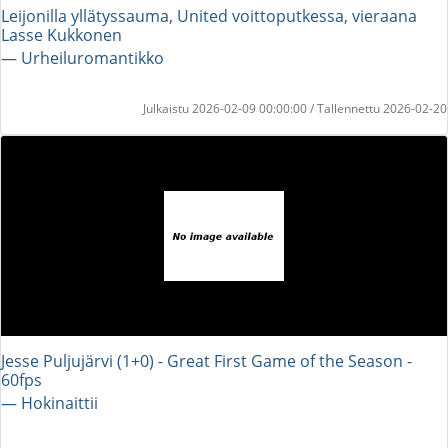
Leijonilla yllätyssauma, United voittoputkessa, vieraana
Lasse Kukkonen
― Urheiluromantikko
Julkaistu 2026-02-09 00:00:00 / Tallennettu 2026-02-20
Jesse Puljujärvi (1+0) - Great First Game of the Season -
60fps
― Hokinaittii