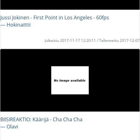
Jussi Jokinen - First Point in Los Angeles - 60fps
― Hokinaittii
Julkaistu 2017-11-17 12:20:11 / Tallennettu 2017-12-07
BIISIREAKTIO: Käärijä - Cha Cha Cha
― Olavi