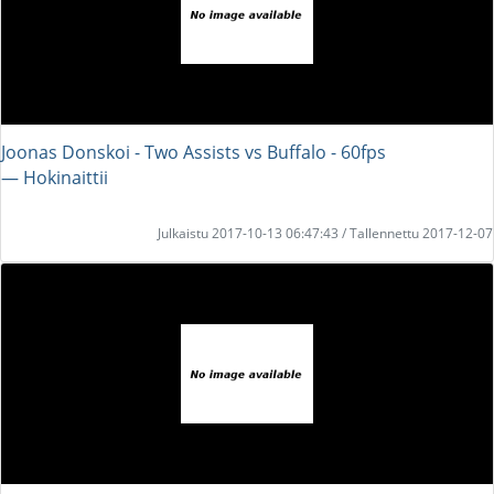
Joonas Donskoi - Two Assists vs Buffalo - 60fps
― Hokinaittii
Julkaistu 2017-10-13 06:47:43 / Tallennettu 2017-12-07