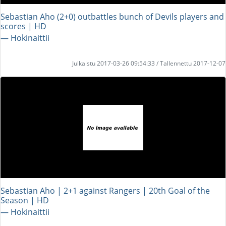
Sebastian Aho (2+0) outbattles bunch of Devils players and
scores | HD
― Hokinaittii
Julkaistu 2017-03-26 09:54:33 / Tallennettu 2017-12-07
Sebastian Aho | 2+1 against Rangers | 20th Goal of the
Season | HD
― Hokinaittii