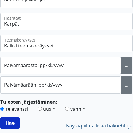
Hashtag:
Teemakeräykset:
Päivämäärästä: pp/kk/vvvv
...
Päivämäärään: pp/kk/vvvv
...
Tulosten järjestäminen:
relevanssi
uusin
vanhin
Näytä/piilota lisää hakuehtoja