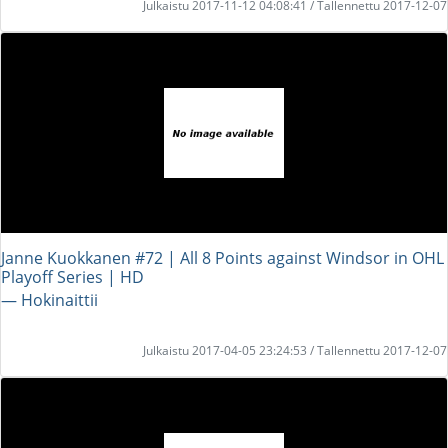
Julkaistu 2017-11-12 04:08:41 / Tallennettu 2017-12-07
Janne Kuokkanen #72 | All 8 Points against Windsor in OHL
Playoff Series | HD
― Hokinaittii
Julkaistu 2017-04-05 23:24:53 / Tallennettu 2017-12-07