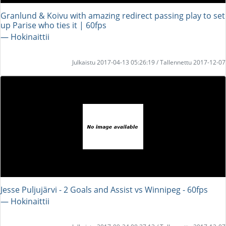
Granlund & Koivu with amazing redirect passing play to set
up Parise who ties it | 60fps
― Hokinaittii
Julkaistu 2017-04-13 05:26:19 / Tallennettu 2017-12-07
Jesse Puljujärvi - 2 Goals and Assist vs Winnipeg - 60fps
― Hokinaittii