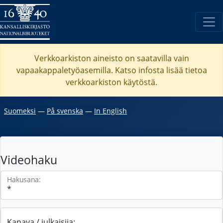
Verkkoarkiston aineisto on saatavilla vain
vapaakappaletyöasemilla. Katso
infosta
lisää tietoa
verkkoarkiston käytöstä.
Suomeksi
―
På svenska
―
In English
Videohaku
Hakusana:
Kanava / julkaisija: