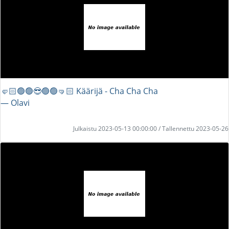
🤛🏻🟢🟢😎🟢🟢🤜🏻 Käärijä - Cha Cha Cha
― Olavi
Julkaistu 2023-05-13 00:00:00 / Tallennettu 2023-05-26