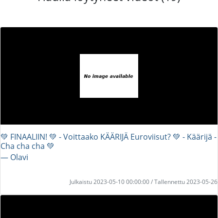
💚 FINAALIIN! 💚 - Voittaako KÄÄRIJÄ Euroviisut? 💚 - Käärijä -
Cha cha cha 💚
― Olavi
Julkaistu 2023-05-10 00:00:00 / Tallennettu 2023-05-26