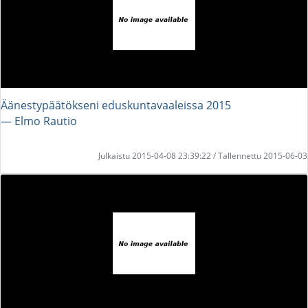
Äänestypäätökseni eduskuntavaaleissa 2015
― Elmo Rautio
Julkaistu 2015-04-08 23:39:22 / Tallennettu 2015-06-03