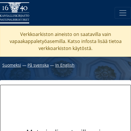
Verkkoarkiston aineisto on saatavilla vain
vapaakappaletyöasemilla. Katso
infosta
lisää tietoa
verkkoarkiston käytöstä.
Suomeksi
―
På svenska
―
In English