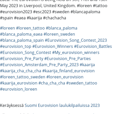
May 2023 in Liverpool, United Kingdom. #loreen #tattoo
#eurovision2023 #esc2023 #sweden #blancapaloma
#spain #eaea #kaarija #chachacha
#loreen
#loreen_tattoo
#blanca_paloma
#blanca_paloma_eaea
#loreen_sweden
#blanca_paloma_spain
#Eurovision_Song_Contest_2023
#eurovision_top
#Eurovision_Winners
#Eurovision_Battles
#Eurovision_Song_Contest
#My_eurovision_winners
#Eurovision_Pre_Party
#Eurovision_Pre_Parties
#Eurovision_Amsterdam_Pre_Party_2023
#kaarija
#kaarija_cha_cha_cha
#kaarija_finland_eurovision
#loreen_tattoo_sweden
#loreen_eurovision
#kaarija_eurovision
#cha_cha_cha
#sweden_tattoo
#eurovision_loreen
Keräyksessä
Suomi Eurovision laulukilpailuissa 2023