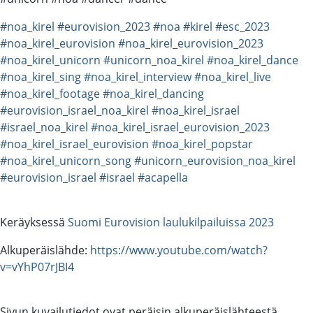
#noa_kirel
#eurovision_2023
#noa
#kirel
#esc_2023
#noa_kirel_eurovision
#noa_kirel_eurovision_2023
#noa_kirel_unicorn
#unicorn_noa_kirel
#noa_kirel_dance
#noa_kirel_sing
#noa_kirel_interview
#noa_kirel_live
#noa_kirel_footage
#noa_kirel_dancing
#eurovision_israel_noa_kirel
#noa_kirel_israel
#israel_noa_kirel
#noa_kirel_israel_eurovision_2023
#noa_kirel_israel_eurovision
#noa_kirel_popstar
#noa_kirel_unicorn_song
#unicorn_eurovision_noa_kirel
#eurovision_israel
#israel
#acapella
Keräyksessä
Suomi Eurovision laulukilpailuissa 2023
Alkuperäislähde:
https://www.youtube.com/watch?
v=vYhP07rJBI4
Sivun kuvailutiedot ovat peräisin alkuperäislähteestä