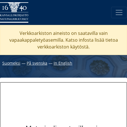
Verkkoarkiston aineisto on saatavilla vain
vapaakappaletyöasemilla. Katso
infosta
lisää tietoa
verkkoarkiston käytöstä.
Suomeksi
―
På svenska
―
In English