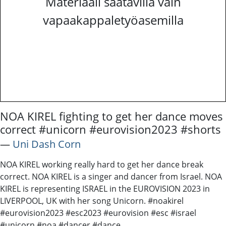
Materiaali saatavilla vain
vapaakappaletyöasemilla
NOA KIREL fighting to get her dance moves
correct #unicorn #eurovision2023 #shorts
―
Uni Dash Corn
NOA KIREL working really hard to get her dance break
correct. NOA KIREL is a singer and dancer from Israel. NOA
KIREL is representing ISRAEL in the EUROVISION 2023 in
LIVERPOOL, UK with her song Unicorn. #noakirel
#eurovision2023 #esc2023 #eurovision #esc #israel
#unicorn #noa #dancer #dance